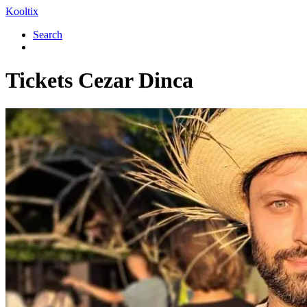
Kooltix
Search
Tickets
Cezar Dinca