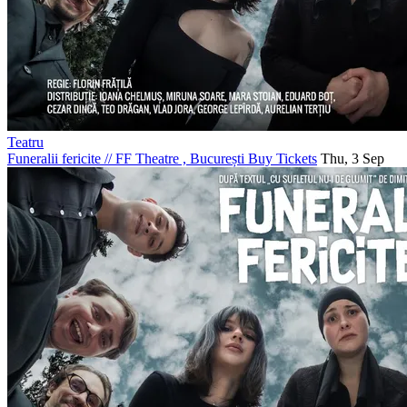
Teatru
Funeralii fericite
//
FF Theatre , București
Buy Tickets
Thu, 3 Sep