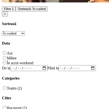
Filtre
1
Sortează: În curând
×
Sortează
Data
Azi
Mâine
În acest weekend
De la
Până la
Categories
Teatru (2)
Cities
București (2)