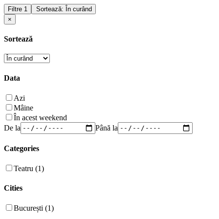
Filtre
1
Sortează: În curând
×
Sortează
Data
Azi
Mâine
În acest weekend
De la
Până la
Categories
Teatru (1)
Cities
București (1)