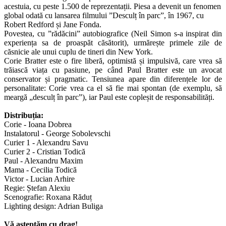
acestuia, cu peste 1.500 de reprezentații. Piesa a devenit un fenomen
global odată cu lansarea filmului ”Desculț în parc”, în 1967, cu
Robert Redford și Jane Fonda.
Povestea, cu ”rădăcini” autobiografice (Neil Simon s-a inspirat din
experiența sa de proaspăt căsătorit), urmărește primele zile de
căsnicie ale unui cuplu de tineri din New York.
Corie Bratter este o fire liberă, optimistă și impulsivă, care vrea să
trăiască viața cu pasiune, pe când Paul Bratter este un avocat
conservator și pragmatic. Tensiunea apare din diferențele lor de
personalitate: Corie vrea ca el să fie mai spontan (de exemplu, să
meargă „desculț în parc”), iar Paul este copleșit de responsabilități.
Distribuția:
Corie - Ioana Dobrea
Instalatorul - George Sobolevschi
Curier 1 - Alexandru Savu
Curier 2 - Cristian Todică
Paul - Alexandru Maxim
Mama - Cecilia Todică
Victor - Lucian Arhire
Regie: Ștefan Alexiu
Scenografie: Roxana Răduț
Lighting design: Adrian Buliga
Vă așteptăm cu drag!