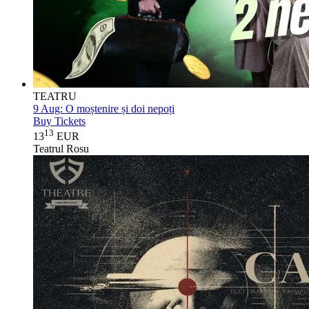
TEATRU
9 Aug:
O moștenire și doi nepoți
Buy Tickets
13
13
EUR
Teatrul Rosu