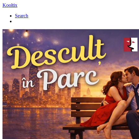
Kooltix
Search