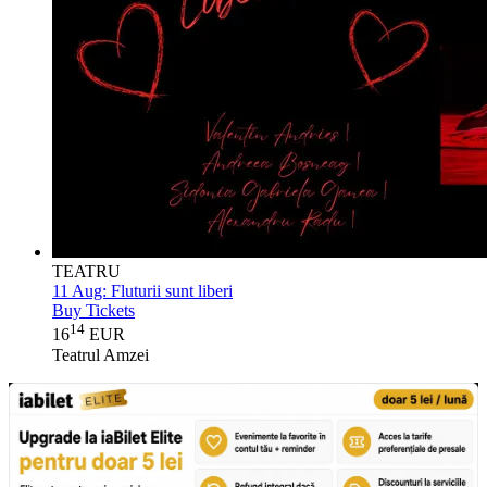
TEATRU
11 Aug:
Fluturii sunt liberi
Buy Tickets
14
16
EUR
Teatrul Amzei