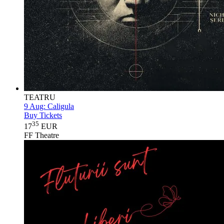
TEATRU
9 Aug:
Caligula
Buy Tickets
35
17
EUR
FF Theatre