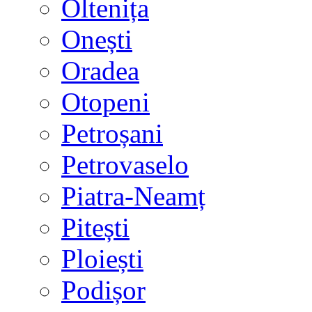
Oltenița
Onești
Oradea
Otopeni
Petroșani
Petrovaselo
Piatra-Neamț
Pitești
Ploiești
Podișor