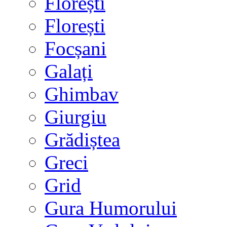
Florești
Florești
Focșani
Galați
Ghimbav
Giurgiu
Grădiștea
Greci
Grid
Gura Humorului