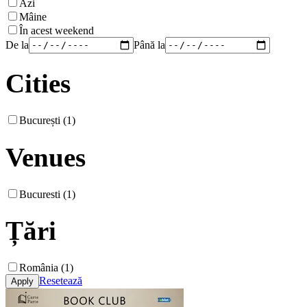
Azi
Mâine
În acest weekend
De la
Până la
Cities
București (1)
Venues
Bucuresti (1)
Țări
România (1)
Resetează