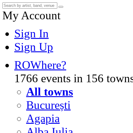
My Account
Sign In
Sign Up
RO
Where?
1766 events in 156 town
All towns
București
Agapia
Alba Iulia