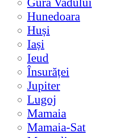
Gura Vadului
Hunedoara
Huși
Iași
Ieud
Însurăței
Jupiter
Lugoj
Mamaia
Mamaia-Sat