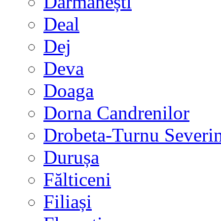
Dărmănești
Deal
Dej
Deva
Doaga
Dorna Candrenilor
Drobeta-Turnu Severi
Durușa
Fălticeni
Filiași