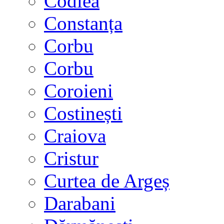
Codlea
Constanța
Corbu
Corbu
Coroieni
Costinești
Craiova
Cristur
Curtea de Argeș
Darabani