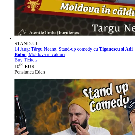
STAND-UP
14 Aug:
Târgu Neamț: Stand-up comedy cu
Tiganescu si Adi
Bobo
| Moldova in calduri
Buy Tickets
09
10
EUR
Pensiunea Eden