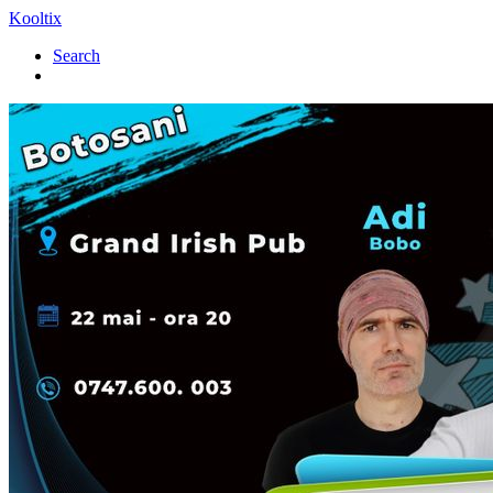
Kooltix
Search