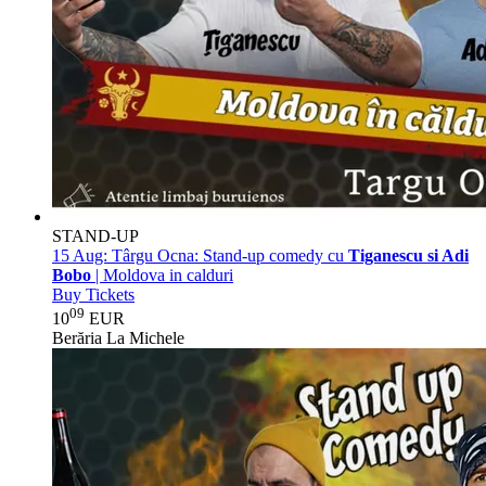
STAND-UP
15 Aug:
Târgu Ocna: Stand-up comedy cu
Tiganescu si Adi
Bobo
| Moldova in calduri
Buy Tickets
09
10
EUR
Berăria La Michele