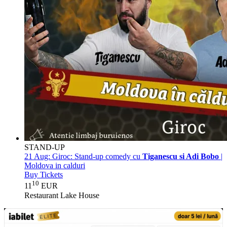
STAND-UP
21 Aug:
Giroc: Stand-up comedy cu
Tiganescu si Adi Bobo
|
Moldova in calduri
Buy Tickets
10
11
EUR
Restaurant Lake House