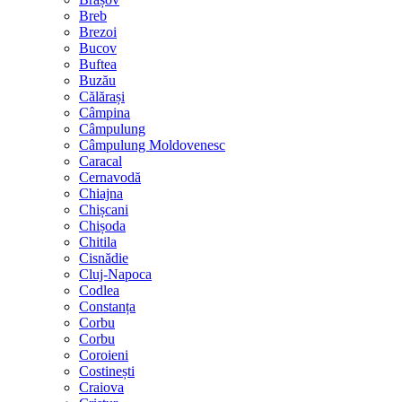
Breb
Brezoi
Bucov
Buftea
Buzău
Călărași
Câmpina
Câmpulung
Câmpulung Moldovenesc
Caracal
Cernavodă
Chiajna
Chișcani
Chișoda
Chitila
Cisnădie
Cluj-Napoca
Codlea
Constanța
Corbu
Corbu
Coroieni
Costinești
Craiova