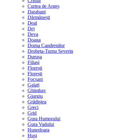
Cristur
Curtea de Argeș
Darabani
Dărmănești
Deal
Dej
Deva
Doaga
Dorna Candrenilor
Drobeta-Turnu Severin
Durușa
Filiași
Florești
Florești
Focșani
Galați
Ghimbav
Giurgiu
Grădiștea
Greci
Grid
Gura Humorului
Gura Vadului
Hunedoara
Huși