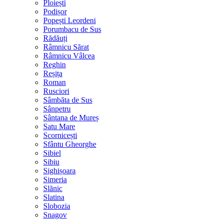
Ploiești
Podișor
Popești Leordeni
Porumbacu de Sus
Rădăuți
Râmnicu Sărat
Râmnicu Vâlcea
Reghin
Reșița
Roman
Rusciori
Sâmbăta de Sus
Sânpetru
Sântana de Mureș
Satu Mare
Scornicești
Sfântu Gheorghe
Sibiel
Sibiu
Sighișoara
Simeria
Slănic
Slatina
Slobozia
Snagov