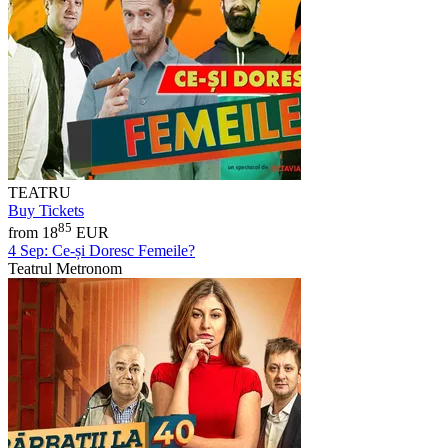
TEATRU
Buy Tickets
85
from 18
EUR
4 Sep:
Ce-și Doresc Femeile?
Teatrul Metronom