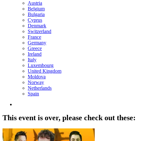
Austria
Belgium
Bulgaria
Cyprus
Denmark
Switzerland
France
Germany
Greece
Ireland
Italy
Luxembourg
United Kingdom
Moldova
Norway
Netherlands
Spain
This event is over,
please check out these: