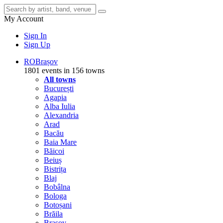
My Account
Sign In
Sign Up
RO
Brașov
1801 events in 156 towns
All towns
București
Agapia
Alba Iulia
Alexandria
Arad
Bacău
Baia Mare
Băicoi
Beiuș
Bistrița
Blaj
Bobâlna
Bologa
Botoșani
Brăila
Brașov