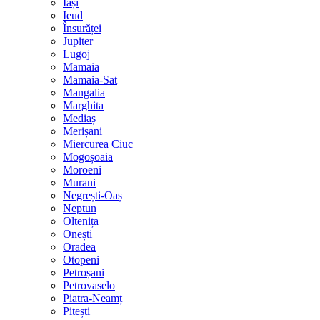
Iași
Ieud
Însurăței
Jupiter
Lugoj
Mamaia
Mamaia-Sat
Mangalia
Marghita
Mediaș
Merișani
Miercurea Ciuc
Mogoșoaia
Moroeni
Murani
Negrești-Oaș
Neptun
Oltenița
Onești
Oradea
Otopeni
Petroșani
Petrovaselo
Piatra-Neamț
Pitești