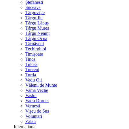
Ștefănești
Suceava
Târgoviște
Târgu Jiu
Târgu Lăpuș
Târgu Mureș
Târgu Neamț
Târgu Ocna
Târnăveni
Techirghiol
Timișoara
Tinca
Tulcea
Turceni
Turda
Vadu Oii
Vălenii de Munte
Vama Veche
Vaslui
Vatra Dornei
Vernești
Vișeu de Sus
Voluntari
Zalău
International