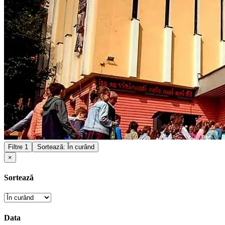
Filtre
1
Sortează: În curând
×
Sortează
Data