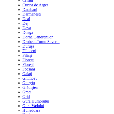
Cristur
Curtea de Argeș
Darabani
Dărmănești
Deal
Dej
Deva
Doaga
Dorna Candrenilor
Drobeta-Turnu Severin
Durușa
Fălticeni
Filiași
Florești
Florești
Focșani
Galați
Ghimbav
Giurgiu
Grădiștea
Greci
Grid
Gura Humorului
Gura Vadului
Hunedoara