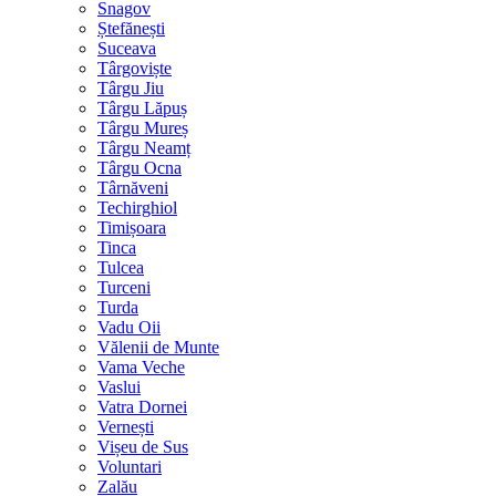
Snagov
Ștefănești
Suceava
Târgoviște
Târgu Jiu
Târgu Lăpuș
Târgu Mureș
Târgu Neamț
Târgu Ocna
Târnăveni
Techirghiol
Timișoara
Tinca
Tulcea
Turceni
Turda
Vadu Oii
Vălenii de Munte
Vama Veche
Vaslui
Vatra Dornei
Vernești
Vișeu de Sus
Voluntari
Zalău