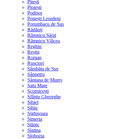
Pitești
Ploiești
Podișor
Popești Leordeni
Porumbacu de Sus
Rădăuți
Râmnicu Sărat
Râmnicu Vâlcea
Reghin
Reșița
Roman
Rusciori
Sâmbăta de Sus
Sânpetru
Sântana de Mureș
Satu Mare
Scornicești
Sfântu Gheorghe
Sibiel
Sibiu
Sighișoara
Simeria
Slănic
Slatina
Slobozia