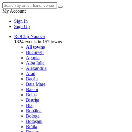
My Account
Sign In
Sign Up
RO
Cluj-Napoca
1824 events in 157 towns
All towns
București
Agapia
Alba Iulia
Alexandria
Arad
Bacău
Baia Mare
Băicoi
Beiuș
Bistrița
Blaj
Bobâlna
Bologa
Botoșani
Brăila
Brașov