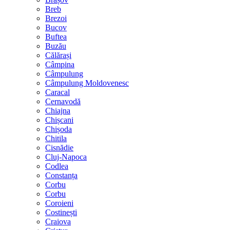
Breb
Brezoi
Bucov
Buftea
Buzău
Călărași
Câmpina
Câmpulung
Câmpulung Moldovenesc
Caracal
Cernavodă
Chiajna
Chișcani
Chișoda
Chitila
Cisnădie
Cluj-Napoca
Codlea
Constanța
Corbu
Corbu
Coroieni
Costinești
Craiova