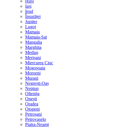
Huși
Iași
Ieud
Însurăței
Jupiter
Lugoj
Mamaia
Mamaia-Sat
Mangalia
Marghita
Mediaș
Merișani
Miercurea Ciuc
Mogoșoaia
Moroeni
Murani
Negrești-Oaș
Neptun
Oltenița
Onești
Oradea
Otopeni
Petroșani
Petrovaselo
Piatra-Neamț