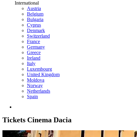
International
Austria
Belgium
Bulgaria
Cyprus
Denmark
Switzerland
France
Germany
Greece
Ireland
Italy
Luxembourg
United Kingdom
Moldova
Norway
Netherlands
Spain
Tickets
Cinema Dacia