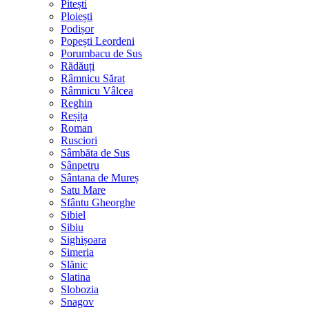
Pitești
Ploiești
Podișor
Popești Leordeni
Porumbacu de Sus
Rădăuți
Râmnicu Sărat
Râmnicu Vâlcea
Reghin
Reșița
Roman
Rusciori
Sâmbăta de Sus
Sânpetru
Sântana de Mureș
Satu Mare
Sfântu Gheorghe
Sibiel
Sibiu
Sighișoara
Simeria
Slănic
Slatina
Slobozia
Snagov