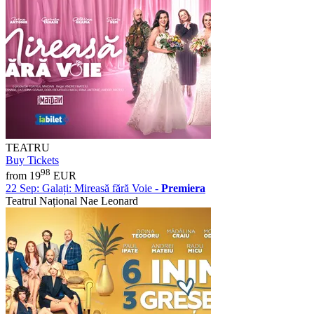
TEATRU
Buy Tickets
98
from 19
EUR
22 Sep:
Galați: Mireasă fără Voie -
Premiera
Teatrul Național Nae Leonard