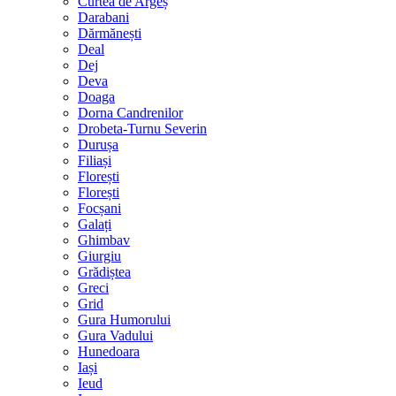
Curtea de Argeș
Darabani
Dărmănești
Deal
Dej
Deva
Doaga
Dorna Candrenilor
Drobeta-Turnu Severin
Durușa
Filiași
Florești
Florești
Focșani
Galați
Ghimbav
Giurgiu
Grădiștea
Greci
Grid
Gura Humorului
Gura Vadului
Hunedoara
Iași
Ieud