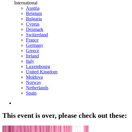
International
Austria
Belgium
Bulgaria
Cyprus
Denmark
Switzerland
France
Germany
Greece
Ireland
Italy
Luxembourg
United Kingdom
Moldova
Norway
Netherlands
Spain
This event is over,
please check out these: