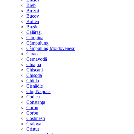
Breb
Brezoi
Bucov
Buftea
Buzău
Călărași
Câmpina
Câmpulung
Câmpulung Moldovenesc
Caracal
Cernavodă
Chiajna
Chișcani
Chișoda
Chitila
Cisnădie
Cluj-Napoca
Codlea
Constanța
Corbu
Corbu
Costinești
Craiova
Cristur