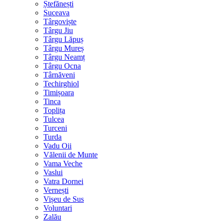
Ștefănești
Suceava
Târgoviște
Târgu Jiu
Târgu Lăpuș
Târgu Mureș
Târgu Neamț
Târgu Ocna
Târnăveni
Techirghiol
Timișoara
Tinca
Toplița
Tulcea
Turceni
Turda
Vadu Oii
Vălenii de Munte
Vama Veche
Vaslui
Vatra Dornei
Vernești
Vișeu de Sus
Voluntari
Zalău