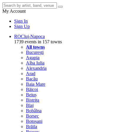
My Account
Sign In
Sign Up
RO
Cluj-Napoca
1739 events in 157 towns
All towns
București
Agapia
Alba Iulia
Alexandria
Arad
Bacău
Baia Mare
Băicoi
Beiuș
Bistrița
Blaj
Bobâlna
Borsec
Botoșani
Brăila
Brașov