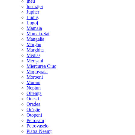
Ineu
Însurăței
Jupiter
Luduș
Lugoj
Mamaia
Mamaia-Sat
Mangalia
Mărgău
Marghita
Mediaș
Merișani
Miercurea Ciuc
Mogoșoaia
Moroeni
Murani
Neptun
Oltenița
Onești
Oradea
Orăștie
Otopeni
Petroșani
Petrovaselo
Piatra-Neamț