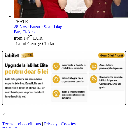
TEATRU
28 Nov:
Buzau: Scandalagii
Buy Tickets
27
from 14
EUR
Teatrul George Ciprian
×
Terms and conditions
|
Privacy
|
Cookies
|