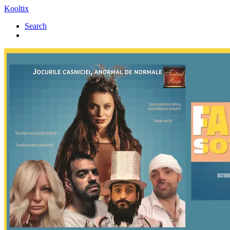
Kooltix
Search