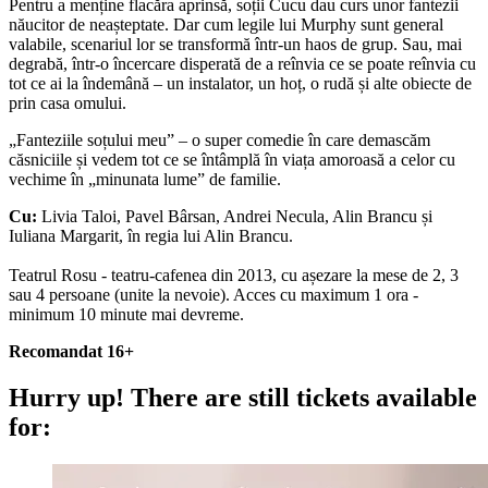
Pentru a menține flacăra aprinsă, soții Cucu dau curs unor fantezii
năucitor de neașteptate. Dar cum legile lui Murphy sunt general
valabile, scenariul lor se transformă într-un haos de grup. Sau, mai
degrabă, într-o încercare disperată de a reînvia ce se poate reînvia cu
tot ce ai la îndemână – un instalator, un hoț, o rudă și alte obiecte de
prin casa omului.
„Fanteziile soțului meu” – o super comedie în care demascăm
căsniciile și vedem tot ce se întâmplă în viața amoroasă a celor cu
vechime în „minunata lume” de familie.
Cu:
Livia Taloi, Pavel Bârsan, Andrei Necula, Alin Brancu și
Iuliana Margarit, în regia lui Alin Brancu.
Teatrul Rosu - teatru-cafenea din 2013, cu așezare la mese de 2, 3
sau 4 persoane (unite la nevoie). Acces cu maximum 1 ora -
minimum 10 minute mai devreme.
Recomandat 16+
Hurry up!
There are still tickets available
for: