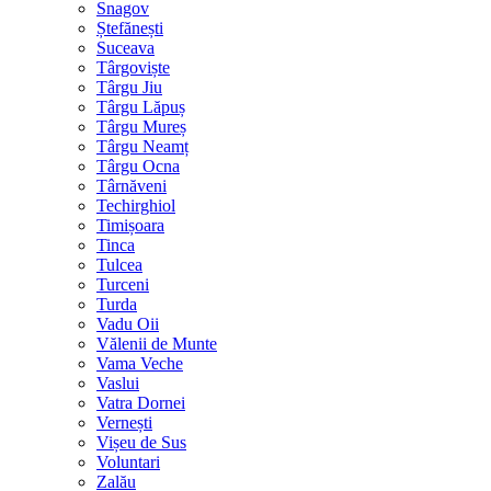
Snagov
Ștefănești
Suceava
Târgoviște
Târgu Jiu
Târgu Lăpuș
Târgu Mureș
Târgu Neamț
Târgu Ocna
Târnăveni
Techirghiol
Timișoara
Tinca
Tulcea
Turceni
Turda
Vadu Oii
Vălenii de Munte
Vama Veche
Vaslui
Vatra Dornei
Vernești
Vișeu de Sus
Voluntari
Zalău