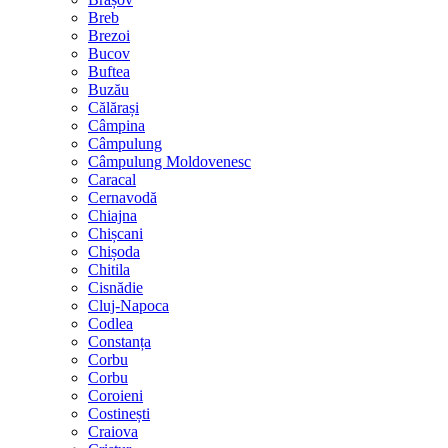
Breb
Brezoi
Bucov
Buftea
Buzău
Călărași
Câmpina
Câmpulung
Câmpulung Moldovenesc
Caracal
Cernavodă
Chiajna
Chișcani
Chișoda
Chitila
Cisnădie
Cluj-Napoca
Codlea
Constanța
Corbu
Corbu
Coroieni
Costinești
Craiova