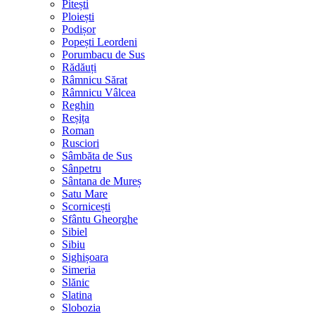
Pitești
Ploiești
Podișor
Popești Leordeni
Porumbacu de Sus
Rădăuți
Râmnicu Sărat
Râmnicu Vâlcea
Reghin
Reșița
Roman
Rusciori
Sâmbăta de Sus
Sânpetru
Sântana de Mureș
Satu Mare
Scornicești
Sfântu Gheorghe
Sibiel
Sibiu
Sighișoara
Simeria
Slănic
Slatina
Slobozia