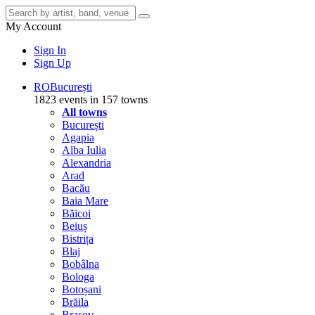
My Account
Sign In
Sign Up
RO
București
1823 events in 157 towns
All towns
București
Agapia
Alba Iulia
Alexandria
Arad
Bacău
Baia Mare
Băicoi
Beiuș
Bistrița
Blaj
Bobâlna
Bologa
Botoșani
Brăila
Brașov