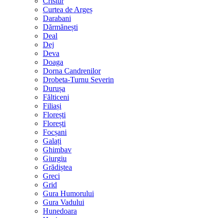
Cristur
Curtea de Argeș
Darabani
Dărmănești
Deal
Dej
Deva
Doaga
Dorna Candrenilor
Drobeta-Turnu Severin
Durușa
Fălticeni
Filiași
Florești
Florești
Focșani
Galați
Ghimbav
Giurgiu
Grădiștea
Greci
Grid
Gura Humorului
Gura Vadului
Hunedoara