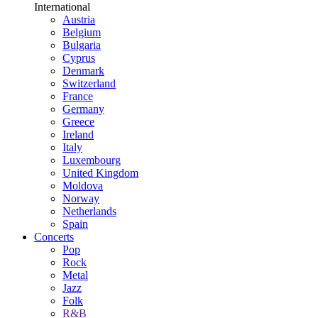
International
Austria
Belgium
Bulgaria
Cyprus
Denmark
Switzerland
France
Germany
Greece
Ireland
Italy
Luxembourg
United Kingdom
Moldova
Norway
Netherlands
Spain
Concerts
Pop
Rock
Metal
Jazz
Folk
R&B