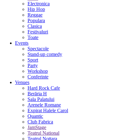
Electronica
Hip Hop
Reggae
Populara
Clasica
Festivaluri
Toate
Events
Spectacole
Stand-up comedy
Sport
Party
Workshop
Conferinte
Venues
Hard Rock Cafe
Berăria H
Sala Palatului
Arenele Romane
Expirat Halele Carol
Quantic
Club Fabrica
JamStage
Teatrul National
Teatrul Nottara