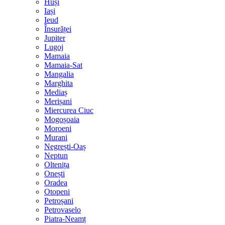
Huși
Iași
Ieud
Însurăței
Jupiter
Lugoj
Mamaia
Mamaia-Sat
Mangalia
Marghita
Mediaș
Merișani
Miercurea Ciuc
Mogoșoaia
Moroeni
Murani
Negrești-Oaș
Neptun
Oltenița
Onești
Oradea
Otopeni
Petroșani
Petrovaselo
Piatra-Neamț