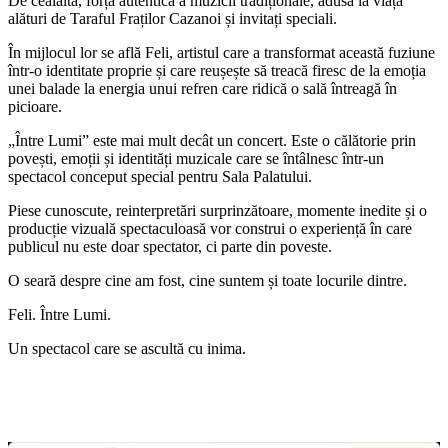
De cealaltă, forța autentică a muzicii tradiționale, adusă la viață
alături de Taraful Fraților Cazanoi și invitați speciali.
În mijlocul lor se află Feli, artistul care a transformat această fuziune
într-o identitate proprie și care reușește să treacă firesc de la emoția
unei balade la energia unui refren care ridică o sală întreagă în
picioare.
„Între Lumi” este mai mult decât un concert. Este o călătorie prin
povești, emoții și identități muzicale care se întâlnesc într-un
spectacol conceput special pentru Sala Palatului.
Piese cunoscute, reinterpretări surprinzătoare, momente inedite și o
producție vizuală spectaculoasă vor construi o experiență în care
publicul nu este doar spectator, ci parte din poveste.
O seară despre cine am fost, cine suntem și toate locurile dintre.
Feli. Între Lumi.
Un spectacol care se ascultă cu inima.