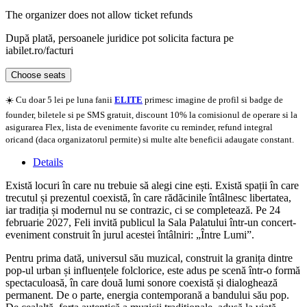
The organizer does not allow ticket refunds
După plată, persoanele juridice pot solicita factura pe
iabilet.ro/facturi
Choose seats
☀️ Cu doar 5 lei pe luna fanii
ELITE
primesc imagine de profil si badge de
founder, biletele si pe SMS gratuit, discount 10% la comisionul de operare si la
asigurarea Flex, lista de evenimente favorite cu reminder, refund integral
oricand (daca organizatorul permite) si multe alte beneficii adaugate constant.
Details
Există locuri în care nu trebuie să alegi cine ești. Există spații în care
trecutul și prezentul coexistă, în care rădăcinile întâlnesc libertatea,
iar tradiția și modernul nu se contrazic, ci se completează. Pe 24
februarie 2027, Feli invită publicul la Sala Palatului într-un concert-
eveniment construit în jurul acestei întâlniri: „Între Lumi”.
Pentru prima dată, universul său muzical, construit la granița dintre
pop-ul urban și influențele folclorice, este adus pe scenă într-o formă
spectaculoasă, în care două lumi sonore coexistă și dialoghează
permanent. De o parte, energia contemporană a bandului său pop.