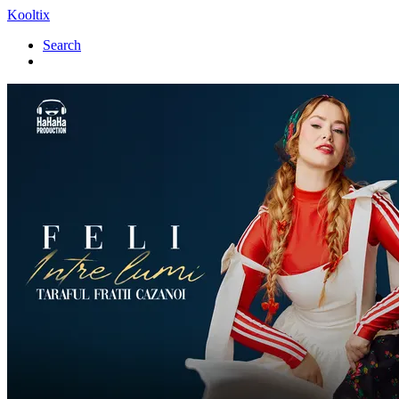
Kooltix
Search