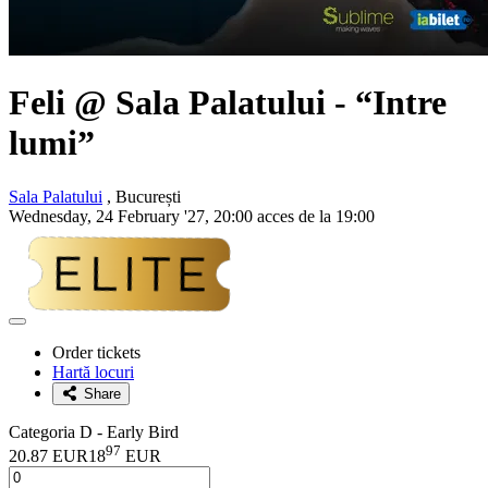
Feli
@ Sala Palatului - “Intre
lumi”
Sala Palatului
, București
Wednesday, 24 February '27, 20:00 acces de la 19:00
Adaugă
la
Order tickets
favorite
Hartă locuri
Share
Categoria D - Early Bird
97
20.87 EUR
18
EUR