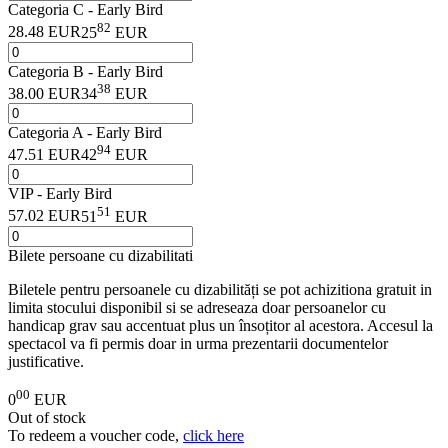
Categoria C - Early Bird
82
28.48 EUR
25
EUR
Categoria B - Early Bird
38
38.00 EUR
34
EUR
Categoria A - Early Bird
94
47.51 EUR
42
EUR
VIP - Early Bird
51
57.02 EUR
51
EUR
Bilete persoane cu dizabilitati
Biletele pentru persoanele cu dizabilități se pot achizitiona gratuit in
limita stocului disponibil si se adreseaza doar persoanelor cu
handicap grav sau accentuat plus un însoțitor al acestora. Accesul la
spectacol va fi permis doar in urma prezentarii documentelor
justificative.
00
0
EUR
Out of stock
To redeem a voucher code,
click here