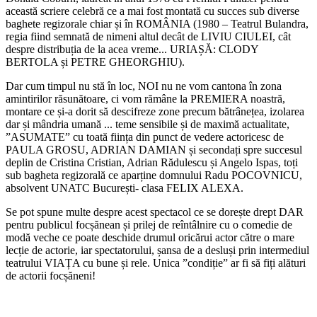
această scriere celebră ce a mai fost montată cu succes sub diverse
baghete regizorale chiar și în ROMÂNIA (1980 – Teatrul Bulandra,
regia fiind semnată de nimeni altul decât de LIVIU CIULEI, cât
despre distribuția de la acea vreme... URIAȘĂ: CLODY
BERTOLA și PETRE GHEORGHIU).
Dar cum timpul nu stă în loc, NOI nu ne vom cantona în zona
amintirilor răsunătoare, ci vom rămâne la PREMIERA noastră,
montare ce și-a dorit să descifreze zone precum bătrânețea, izolarea
dar și mândria umană ... teme sensibile și de maximă actualitate,
”ASUMATE” cu toată ființa din punct de vedere actoricesc de
PAULA GROSU, ADRIAN DAMIAN și secondați spre succesul
deplin de Cristina Cristian, Adrian Rădulescu și Angelo Ispas, toți
sub bagheta regizorală ce aparține domnului Radu POCOVNICU,
absolvent UNATC București- clasa FELIX ALEXA.
Se pot spune multe despre acest spectacol ce se dorește drept DAR
pentru publicul focșănean și prilej de reîntâlnire cu o comedie de
modă veche ce poate deschide drumul oricărui actor către o mare
lecție de actorie, iar spectatorului, șansa de a desluși prin intermediul
teatrului VIAȚA cu bune și rele. Unica ”condiție” ar fi să fiți alături
de actorii focșăneni!