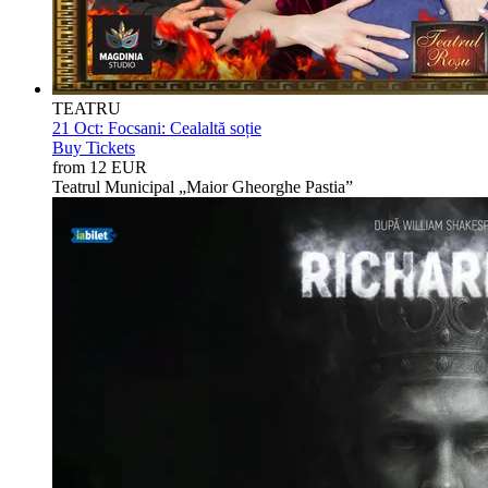
TEATRU
21 Oct:
Focsani: Cealaltă soție
Buy Tickets
from 12 EUR
Teatrul Municipal „Maior Gheorghe Pastia”