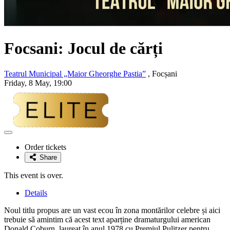
Focsani: Jocul de cărți
Teatrul Municipal „Maior Gheorghe Pastia”
, Focșani
Friday, 8 May, 19:00
Adaugă
la
Order tickets
favorite
Share
This event is over.
Details
Noul titlu propus are un vast ecou în zona montărilor celebre și aici
trebuie să amintim că acest text aparține dramaturgului american
Donald Coburn, laureat în anul 1978 cu Premiul Pulitzer pentru