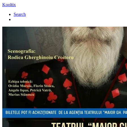
Kooltix
Search