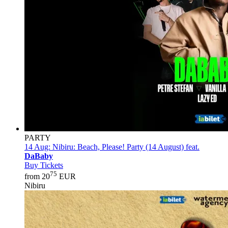
PARTY
14 Aug:
Nibiru: Beach, Please! Party (14 August) feat.
DaBaby
Buy Tickets
75
from 20
EUR
Nibiru