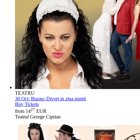
TEATRU
30 Oct:
Buzau: Divort in ziua nuntii
Buy Tickets
27
from 14
EUR
Teatrul George Ciprian