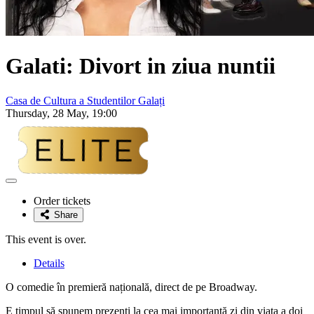
Galati: Divort in ziua nuntii
Casa de Cultura a Studentilor Galați
Thursday, 28 May, 19:00
Adaugă
la
Order tickets
favorite
Share
This event is over.
Details
O comedie în premieră națională, direct de pe Broadway.
E timpul să spunem prezenți la cea mai importantă zi din viața a doi