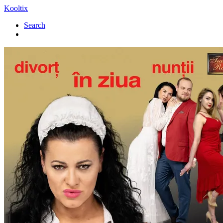
Kooltix
Search