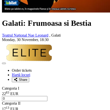
Galati: Frumoasa si Bestia
Teatrul Național Nae Leonard
, Galati
Monday, 30 November, 18:30
Adaugă
la
Order tickets
favorite
Hartă locuri
Share
Categoria I
83
22
EUR
Categoria II
13
17
EUR