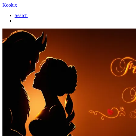
Kooltix
Search