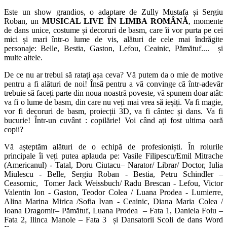
Este un show grandios, o adaptare de Zully Mustafa și Sergiu
Roban, un
MUSICAL LIVE ÎN LIMBA ROMÂNĂ
, momente
de dans unice, costume și decoruri de basm, care îi vor purta pe cei
mici și mari într-o lume de vis, alături de cele mai îndrăgite
personaje: Belle, Bestia, Gaston, Lefou, Ceainic, Pămătuf.... și
multe altele.
De ce nu ar trebui să ratați așa ceva? Vă putem da o mie de motive
pentru a fi alături de noi! Însă pentru a vă convinge că într-adevăr
trebuie să faceți parte din noua noastră poveste, vă spunem doar atât:
va fi o lume de basm, din care nu veți mai vrea să ieșiți. Va fi magie,
vor fi decoruri de basm, proiecții 3D, va fi cântec și dans. Va fi
bucurie! Într-un cuvânt : copilărie! Voi când ați fost ultima oară
copii?
Vă așteptăm alături de o echipă de profesioniști. În rolurile
principale îi veți putea aplauda pe: Vasile Filipescu/Emil Mitrache
(Americanul) - Tatal, Doru Ciutacu– Narator/ Librar/ Doctor, Iulia
Miulescu - Belle, Sergiu Roban - Bestia, Petru Schindler –
Ceasornic, Tomer Jack Weissbuch/ Radu Brescan - Lefou, Victor
Valentin Ion - Gaston, Teodor Colea / Luana Prodea - Lumierre,
Alina Marina Mirica /Sofia Ivan - Ceainic, Diana Maria Colea /
Ioana Dragomir– Pămătuf, Luana Prodea – Fata 1, Daniela Foiu –
Fata 2, Ilinca Manole – Fata 3 și Dansatorii Scoli de dans Word