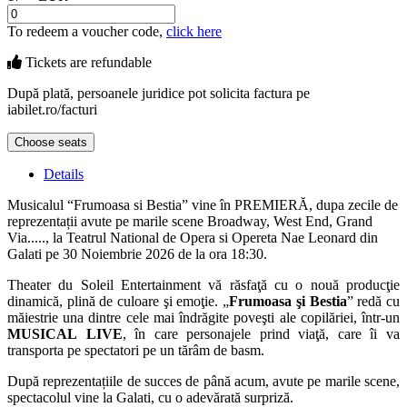
To redeem a voucher code,
click here
Tickets are
refundable
După plată, persoanele juridice pot solicita factura pe
iabilet.ro/facturi
Choose seats
Details
Musicalul “Frumoasa si Bestia” vine în PREMIERĂ, dupa zecile de
reprezentații avute pe marile scene Broadway, West End, Grand
Via....., la Teatrul National de Opera si Opereta Nae Leonard din
Galati pe 30 Noiembrie 2026 de la ora 18:30.
Theater du Soleil Entertainment vă răsfaţă cu o nouă producţie
dinamică, plină de culoare şi emoţie. „
Frumoasa
ş
i Bestia
” redă cu
măiestrie una dintre cele mai îndrăgite poveşti ale copilăriei, într-un
MUSICAL
LIVE
, în care personajele prind viaţă, care îi va
transporta pe spectatori pe un tărâm de basm.
După reprezentațiile de succes de până acum, avute pe marile scene,
spectacolul vine la Galati, cu o adevărată surpriză.