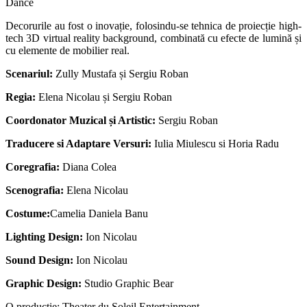
Dance
Decorurile au fost o inovație, folosindu-se tehnica de proiecție high-
tech 3D virtual reality background, combinată cu efecte de lumină și
cu elemente de mobilier real.
Scenariul:
Zully Mustafa și Sergiu Roban
Regia:
Elena Nicolau și Sergiu Roban
Coordonator Muzical și Artistic:
Sergiu Roban
Traducere si Adaptare Versuri:
Iulia Miulescu si Horia Radu
Coregrafia:
Diana Colea
Scenografia:
Elena Nicolau
Costume:
Camelia Daniela Banu
Lighting Design:
Ion Nicolau
Sound Design:
Ion Nicolau
Graphic Design:
Studio Graphic Bear
O producție; Theater du Soleil Entertainment