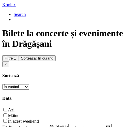
Kooltix
Search
Bilete la concerte și evenimente
în Drăgășani
Filtre
1
Sortează: În curând
×
Sortează
Data
Azi
Mâine
În acest weekend
De la
Până la