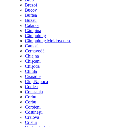
Brezoi
Bucov
Buftea
Buzău
Călărași
Câmpina
Câmpulung
Câmpulung Moldovenesc
Caracal
Cernavodă
Chiajna
Chișcani
Chișoda
Chitila
Cisnădie
Cluj-Napoca
Codlea
Constanța
Corbu
Corbu
Coroieni
Costinești
Craiova
Cristur