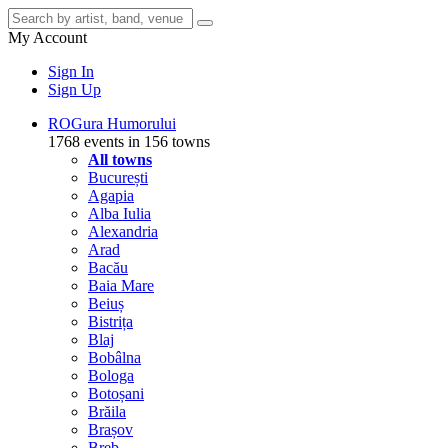
My Account
Sign In
Sign Up
RO
Gura Humorului
1768 events in 156 towns
All towns
București
Agapia
Alba Iulia
Alexandria
Arad
Bacău
Baia Mare
Beiuș
Bistrița
Blaj
Bobâlna
Bologa
Botoșani
Brăila
Brașov
Breb