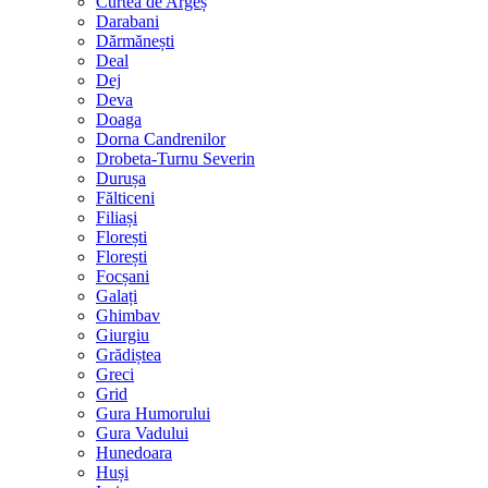
Curtea de Argeș
Darabani
Dărmănești
Deal
Dej
Deva
Doaga
Dorna Candrenilor
Drobeta-Turnu Severin
Durușa
Fălticeni
Filiași
Florești
Florești
Focșani
Galați
Ghimbav
Giurgiu
Grădiștea
Greci
Grid
Gura Humorului
Gura Vadului
Hunedoara
Huși