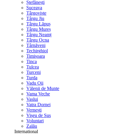
Ștefănești
Suceava
Târgoviște
Târgu Jiu
Târgu Lăpuș
Târgu Mureș
Târgu Neamț
Târgu Ocna
Târnăveni
Techirghiol
Timișoara
Tinca
Tulcea
Turceni
Turda
Vadu Oii
Vălenii de Munte
Vama Veche
Vaslui
Vatra Dornei
Vernești
Vișeu de Sus
Voluntari
Zalău
International