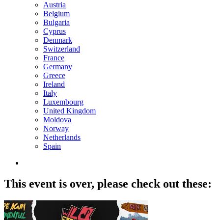
Austria
Belgium
Bulgaria
Cyprus
Denmark
Switzerland
France
Germany
Greece
Ireland
Italy
Luxembourg
United Kingdom
Moldova
Norway
Netherlands
Spain
This event is over,
please check out these: