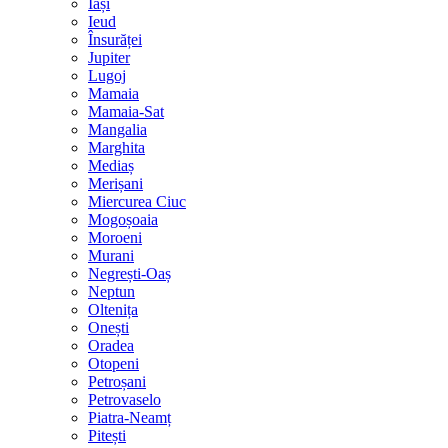
Iași
Ieud
Însurăței
Jupiter
Lugoj
Mamaia
Mamaia-Sat
Mangalia
Marghita
Mediaș
Merișani
Miercurea Ciuc
Mogoșoaia
Moroeni
Murani
Negrești-Oaș
Neptun
Oltenița
Onești
Oradea
Otopeni
Petroșani
Petrovaselo
Piatra-Neamț
Pitești