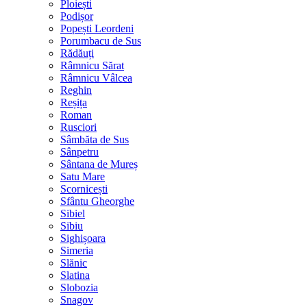
Ploiești
Podișor
Popești Leordeni
Porumbacu de Sus
Rădăuți
Râmnicu Sărat
Râmnicu Vâlcea
Reghin
Reșița
Roman
Rusciori
Sâmbăta de Sus
Sânpetru
Sântana de Mureș
Satu Mare
Scornicești
Sfântu Gheorghe
Sibiel
Sibiu
Sighișoara
Simeria
Slănic
Slatina
Slobozia
Snagov