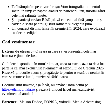
Te întâmpinăm pe covorul roșu: Vom fotografia momentul
sosirii în timp ce pășești alături de partenerul tău, imortalizând
cele mai rafinate ținute.
Șampanie și caviar: Răsfățați-vă cu cea mai fină șampanie și
caviar, o seară pentru gusturi rafinate și eleganță pură.
Un concept distins, lansat în premieră în 2024, care evoluează
cu fiecare ediție!
Cod vestimentar
Extrem de elegant
– O seară în care să vă prezentați cele mai
frumoase ținute de lux.
Cu bilete disponibile în număr limitat, aceasta este ocazia ta de a lua
parte la cel mai exclusivist eveniment al sezonului de Crăciun 2026.
Rezervă-ți locurile acum și pregătește-te pentru o seară de neuitat în
care se reunesc luxul, muzica și sărbătoarea.
Locurile sunt limitate, așa încât, nu amâna! Intră acum pe
https://glamourgala.ro
și rezervă-ți locul la cel mai exclusivist
eveniment al anului!
Parteneri:
Maison Dadoo, PONSA, voltrelli, Media Advertising