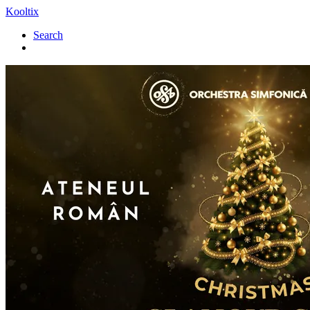
Kooltix
Search