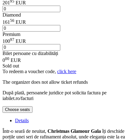
95
201
EUR
Diamond
56
161
EUR
Premium
97
100
EUR
Bilet persoane cu dizabilități
00
0
EUR
Sold out
To redeem a voucher code,
click here
The organizer does not allow ticket refunds
După plată, persoanele juridice pot solicita factura pe
iabilet.ro/facturi
Choose seats
Details
Într-o seară de neuitat,
Christmas Glamour Gala
îți deschide
porțile unei seri de rafinament absolut, unde eleganța este la ea