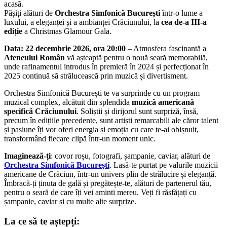
acasă.
Pășiți alături de
Orchestra Simfonică București
într-o lume a
luxului, a eleganței și a ambianței Crăciunului, la
cea de-a III-a
ediție
a Christmas Glamour Gala.
Data: 22 decembrie 2026, ora 20:00
– Atmosfera fascinantă a
Ateneului Român
vă așteaptă pentru o nouă seară memorabilă,
unde rafinamentul introdus în premieră în 2024 și perfecționat în
2025 continuă să strălucească prin muzică și divertisment.
Orchestra Simfonică București te va surprinde cu un program
muzical complex, alcătuit din splendida
muzică americană
specifică Crăciunului
. Soliștii și dirijorul sunt surpriză, însă,
precum în edițiile precedente, sunt artiști remarcabili ale căror talent
și pasiune îți vor oferi energia și emoția cu care te-ai obișnuit,
transformând fiecare clipă într-un moment unic.
Imaginează-ți
: covor roșu, fotografi, șampanie, caviar, alături de
Orchestra Simfonică București
. Lasă-te purtat pe valurile muzicii
americane de Crăciun, într-un univers plin de strălucire și eleganță.
Îmbracă-ți ținuta de gală și pregătește-te, alături de partenerul tău,
pentru o seară de care îți vei aminti mereu. Veți fi răsfățați cu
șampanie, caviar și cu multe alte surprize.
La ce să te aștepți: