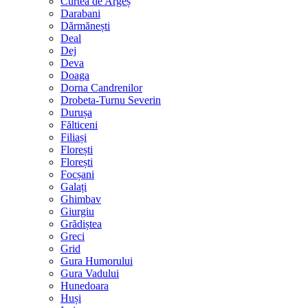
Curtea de Argeș
Darabani
Dărmănești
Deal
Dej
Deva
Doaga
Dorna Candrenilor
Drobeta-Turnu Severin
Durușa
Fălticeni
Filiași
Florești
Florești
Focșani
Galați
Ghimbav
Giurgiu
Grădiștea
Greci
Grid
Gura Humorului
Gura Vadului
Hunedoara
Huși