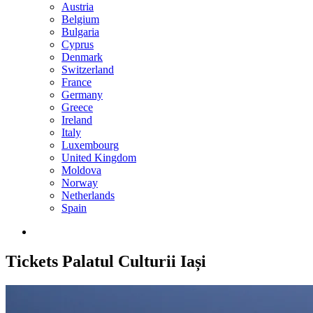
Austria
Belgium
Bulgaria
Cyprus
Denmark
Switzerland
France
Germany
Greece
Ireland
Italy
Luxembourg
United Kingdom
Moldova
Norway
Netherlands
Spain
Tickets
Palatul Culturii Iași