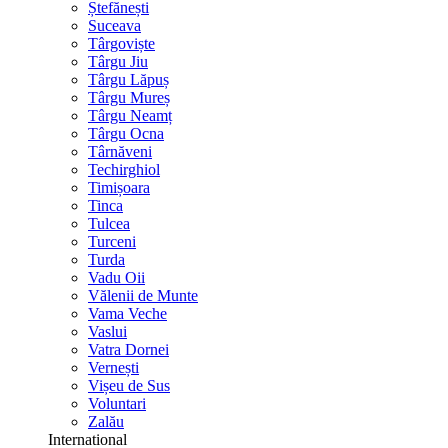
Ștefănești
Suceava
Târgoviște
Târgu Jiu
Târgu Lăpuș
Târgu Mureș
Târgu Neamț
Târgu Ocna
Târnăveni
Techirghiol
Timișoara
Tinca
Tulcea
Turceni
Turda
Vadu Oii
Vălenii de Munte
Vama Veche
Vaslui
Vatra Dornei
Vernești
Vișeu de Sus
Voluntari
Zalău
International