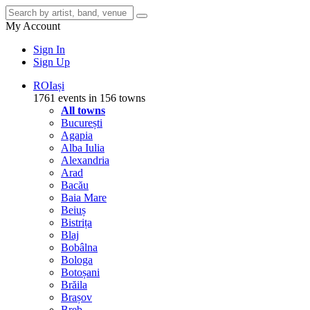
My Account
Sign In
Sign Up
RO
Iași
1761 events in 156 towns
All towns
București
Agapia
Alba Iulia
Alexandria
Arad
Bacău
Baia Mare
Beiuș
Bistrița
Blaj
Bobâlna
Bologa
Botoșani
Brăila
Brașov
Breb