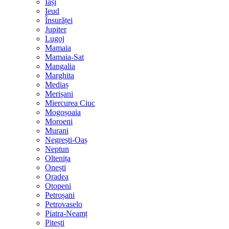
Iași
Ieud
Însurăței
Jupiter
Lugoj
Mamaia
Mamaia-Sat
Mangalia
Marghita
Mediaș
Merișani
Miercurea Ciuc
Mogoșoaia
Moroeni
Murani
Negrești-Oaș
Neptun
Oltenița
Onești
Oradea
Otopeni
Petroșani
Petrovaselo
Piatra-Neamț
Pitești