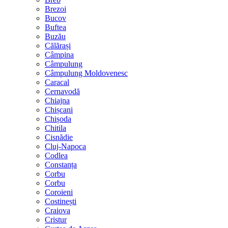
Brezoi
Bucov
Buftea
Buzău
Călărași
Câmpina
Câmpulung
Câmpulung Moldovenesc
Caracal
Cernavodă
Chiajna
Chișcani
Chișoda
Chitila
Cisnădie
Cluj-Napoca
Codlea
Constanța
Corbu
Corbu
Coroieni
Costinești
Craiova
Cristur