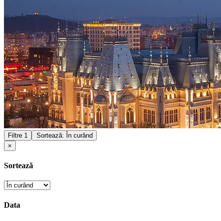
Filtre
1
Sortează: În curând
×
Sortează
Data