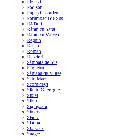
Ploiești
Podișor
Popești Leordeni
Porumbacu de Sus
Rădăuți
Râmnicu Sărat
Râmnicu Vâlcea
Reghin
Reșița
Roman
Rusciori
Sâmbăta de Sus
Sânpetru
Sântana de Mureș
Satu Mare
Scornicești
Sfântu Gheorghe
Sibiel
Sibiu
Sighișoara
Simeria
Slănic
Slatina
Slobozia
Snagov