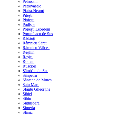
Petroșani
Petrovaselo
Piatra-Neamț
Pitești
Ploiești
Podișor
Popești Leordeni
Porumbacu de Sus
Rădăuți
Râmnicu Sărat
Râmnicu Vâlcea
Reghin
Reșița
Roman
Rusciori
Sâmbăta de Sus
Sânpetru
Sântana de Mureș
Satu Mare
Sfântu Gheorghe
Sibiel
Sibiu
Sighișoara
Simeria
Slănic