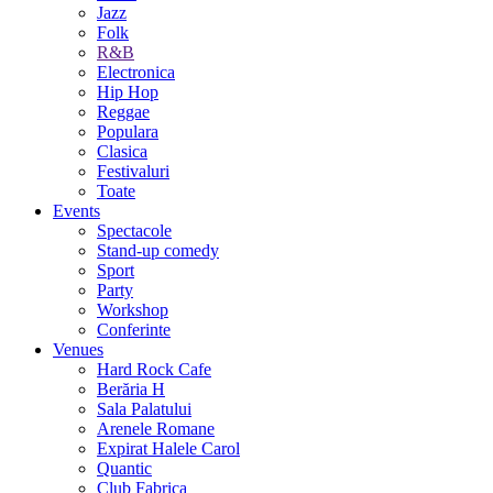
Jazz
Folk
R&B
Electronica
Hip Hop
Reggae
Populara
Clasica
Festivaluri
Toate
Events
Spectacole
Stand-up comedy
Sport
Party
Workshop
Conferinte
Venues
Hard Rock Cafe
Berăria H
Sala Palatului
Arenele Romane
Expirat Halele Carol
Quantic
Club Fabrica