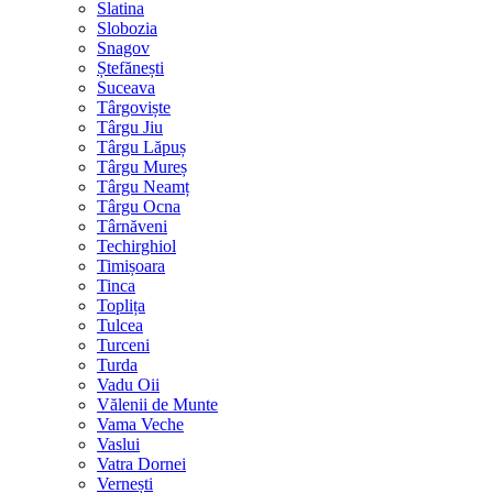
Slatina
Slobozia
Snagov
Ștefănești
Suceava
Târgoviște
Târgu Jiu
Târgu Lăpuș
Târgu Mureș
Târgu Neamț
Târgu Ocna
Târnăveni
Techirghiol
Timișoara
Tinca
Toplița
Tulcea
Turceni
Turda
Vadu Oii
Vălenii de Munte
Vama Veche
Vaslui
Vatra Dornei
Vernești