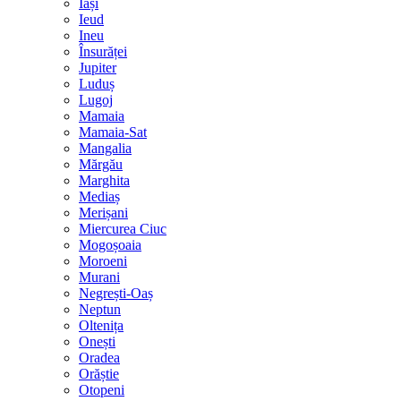
Iași
Ieud
Ineu
Însurăței
Jupiter
Luduș
Lugoj
Mamaia
Mamaia-Sat
Mangalia
Mărgău
Marghita
Mediaș
Merișani
Miercurea Ciuc
Mogoșoaia
Moroeni
Murani
Negrești-Oaș
Neptun
Oltenița
Onești
Oradea
Orăștie
Otopeni