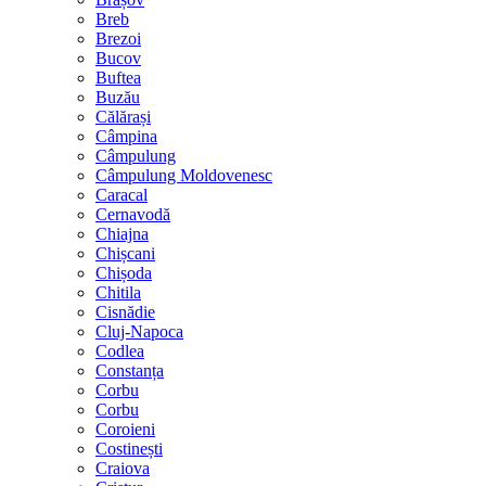
Breb
Brezoi
Bucov
Buftea
Buzău
Călărași
Câmpina
Câmpulung
Câmpulung Moldovenesc
Caracal
Cernavodă
Chiajna
Chișcani
Chișoda
Chitila
Cisnădie
Cluj-Napoca
Codlea
Constanța
Corbu
Corbu
Coroieni
Costinești
Craiova