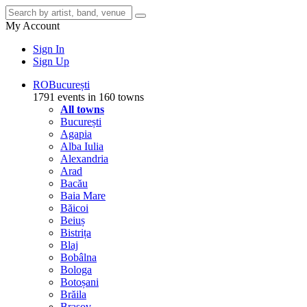
My Account
Sign In
Sign Up
RO
București
1791 events in 160 towns
All towns
București
Agapia
Alba Iulia
Alexandria
Arad
Bacău
Baia Mare
Băicoi
Beiuș
Bistrița
Blaj
Bobâlna
Bologa
Botoșani
Brăila
Brașov