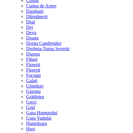
Cristur
Curtea de Argeș
Darabani
Dărmănești
Deal
Dej
Deva
Doaga
Dorna Candrenilor
Drobeta-Turnu Severin
Durușa
Filiași
Florești
Florești
Focșani
Galați
Ghimbav
Giurgiu
Grădiștea
Greci
Grid
Gura Humorului
Gura Vadului
Hunedoara
Huși