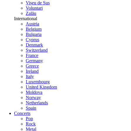
Vișeu de Sus
Voluntari
Zalău
International
Austria
Belgium
Bulgaria
Cyprus
Denmark
Switzerland
France
Germany
Greece
Ireland
Italy
Luxembourg
United Kingdom
Moldova
Norway
Netherlands
Spain
Concerts
Pop
Rock
Metal