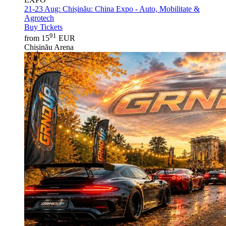
21-23 Aug:
Chișinău: China Expo - Auto, Mobilitate &
Agrotech
Buy Tickets
91
from 15
EUR
Chișinău Arena