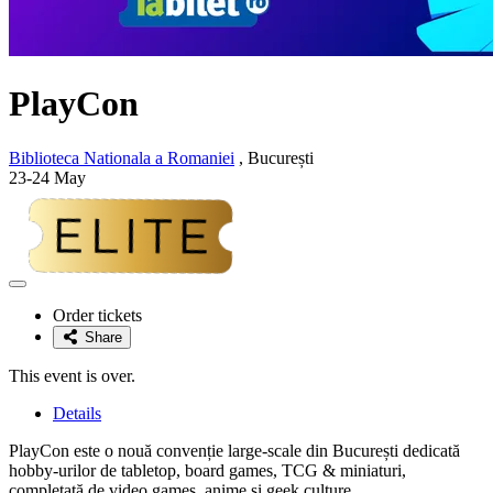
PlayCon
Biblioteca Nationala a Romaniei
, București
23-24 May
Adaugă
la
Order tickets
favorite
Share
This event is over.
Details
PlayCon este o nouă convenție large-scale din București dedicată
hobby-urilor de tabletop, board games, TCG & miniaturi,
completată de video games, anime și geek culture.