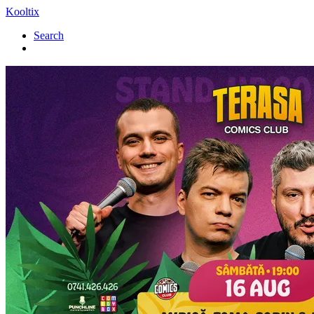
Kooltix
Search