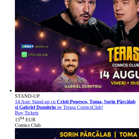
STAND-UP
14 Aug:
Stand-up cu
Cristi Popesco, Toma, Sorin Pârcălab
și Gabriel Dumitriu
pe Terasa ComicsClub!
Buy Tickets
94
15
EUR
Comics Club