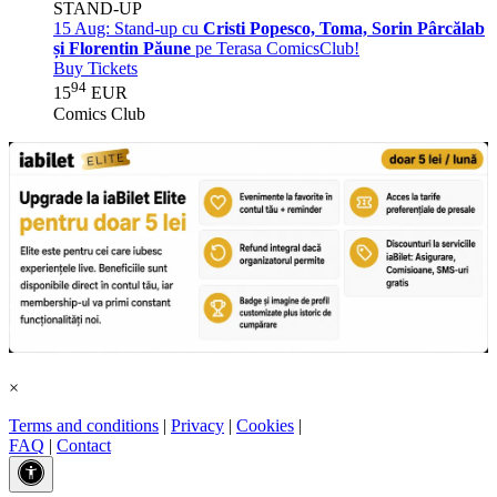
STAND-UP
15 Aug:
Stand-up cu
Cristi Popesco, Toma, Sorin Pârcălab
și Florentin Păune
pe Terasa ComicsClub!
Buy Tickets
94
15
EUR
Comics Club
×
Terms and conditions
|
Privacy
|
Cookies
|
FAQ
|
Contact