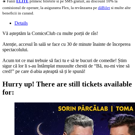
☀️ Fanii
ELITE
primesc biletele si pe SMS gratuit, au discount 10% la
comisionul de operare, la asigurarea Flex, la revânzarea pe
dăBilet
si multe alte
beneficii in curand.
Details
Vă așteptăm la ComicsClub cu multe porții de râs!
Atenție, accesul în sală se face cu 30 de minute înainte de începerea
spectacolului.
Acum tot ce mai trebuie să faci tu e să te bucuri de comedie! Știm
sigur că lor li s-au întâmplat muuuulte chestii de “Bă, nu-mi vine să
cred!” pe care d-abia așteaptă să ți le spună!
Hurry up!
There are still tickets available
for: