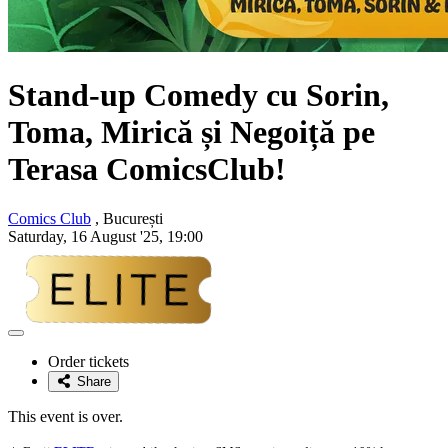
Stand-up Comedy cu
Sorin,
Toma, Mirică și Negoiță
pe
Terasa ComicsClub!
Comics Club
, București
Saturday, 16 August '25, 19:00
Adaugă
la
Order tickets
favorite
Share
This event is over.