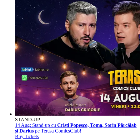
STAND-UP
14 Aug:
Stand-up cu
Cristi Popesco, Toma, Sorin Pârcălab
și Darius
pe Terasa ComicsClub!
Buy Tickets