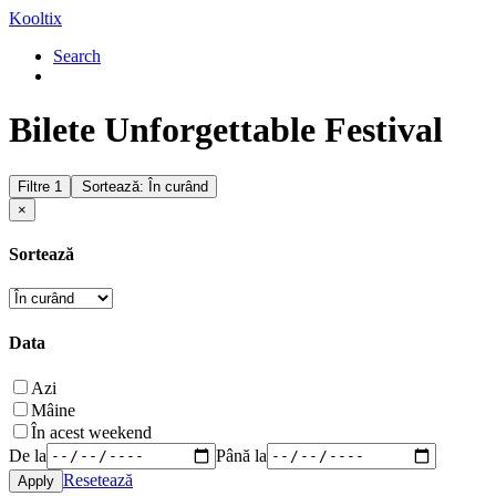
Kooltix
Search
Bilete Unforgettable Festival
Filtre
1
Sortează: În curând
×
Sortează
Data
Azi
Mâine
În acest weekend
De la
Până la
Resetează