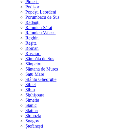
Ploiești
Podișor
Popești Leordeni
Porumbacu de Sus
Rădăuți
Râmnicu Sărat
Râmnicu Vâlcea
Reghin
Reșița
Roman
Rusciori
Sâmbăta de Sus
Sânpetru
Sântana de Mureș
Satu Mare
Sfântu Gheorghe
Sibiel
Sibiu
Sighișoara
Simeria
Slănic
Slatina
Slobozia
Snagov
Ștefănești