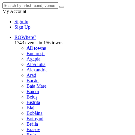
My Account
Sign In
Sign Up
RO
Where?
1743 events in 156 towns
All towns
București
Agapia
Alba Iulia
Alexandria
Arad
Bacău
Baia Mare
Băicoi
Beiuș
Bistrița
Blaj
Bobâlna
Botoșani
Brăila
Brașov
Breb