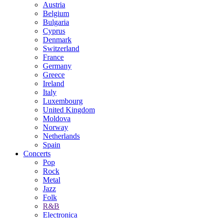
Austria
Belgium
Bulgaria
Cyprus
Denmark
Switzerland
France
Germany
Greece
Ireland
Italy
Luxembourg
United Kingdom
Moldova
Norway
Netherlands
Spain
Concerts
Pop
Rock
Metal
Jazz
Folk
R&B
Electronica