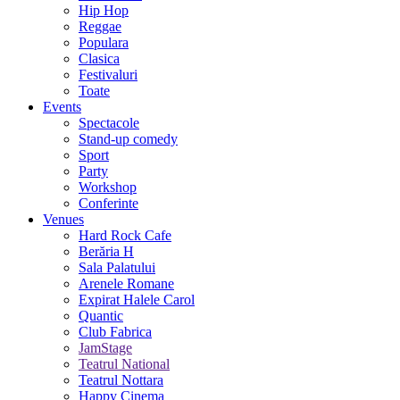
Hip Hop
Reggae
Populara
Clasica
Festivaluri
Toate
Events
Spectacole
Stand-up comedy
Sport
Party
Workshop
Conferinte
Venues
Hard Rock Cafe
Berăria H
Sala Palatului
Arenele Romane
Expirat Halele Carol
Quantic
Club Fabrica
JamStage
Teatrul National
Teatrul Nottara
Happy Cinema