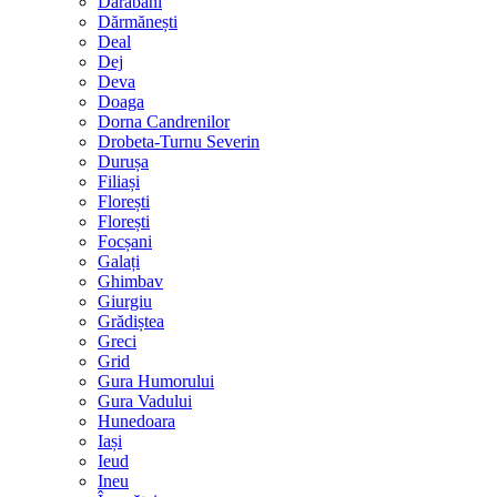
Darabani
Dărmănești
Deal
Dej
Deva
Doaga
Dorna Candrenilor
Drobeta-Turnu Severin
Durușa
Filiași
Florești
Florești
Focșani
Galați
Ghimbav
Giurgiu
Grădiștea
Greci
Grid
Gura Humorului
Gura Vadului
Hunedoara
Iași
Ieud
Ineu