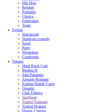
Hip Hop
Reggae
Populara
Clasica
Festivaluri
Toate
Events
Spectacole
Stand-up comedy
Sport
Party
Workshop
Conferinte
Venues
Hard Rock Cafe
Berăria H
Sala Palatului
Arenele Romane
Expirat Halele Carol
Quantic
Club Fabrica
JamStage
Teatrul National
Teatrul Nottara
Happy Cinema