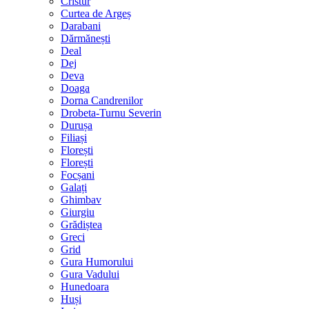
Cristur
Curtea de Argeș
Darabani
Dărmănești
Deal
Dej
Deva
Doaga
Dorna Candrenilor
Drobeta-Turnu Severin
Durușa
Filiași
Florești
Florești
Focșani
Galați
Ghimbav
Giurgiu
Grădiștea
Greci
Grid
Gura Humorului
Gura Vadului
Hunedoara
Huși