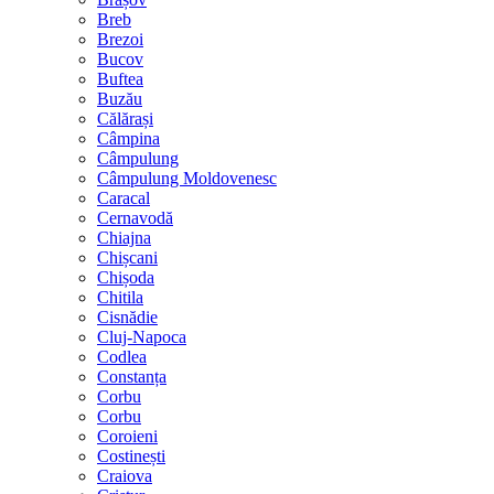
Breb
Brezoi
Bucov
Buftea
Buzău
Călărași
Câmpina
Câmpulung
Câmpulung Moldovenesc
Caracal
Cernavodă
Chiajna
Chișcani
Chișoda
Chitila
Cisnădie
Cluj-Napoca
Codlea
Constanța
Corbu
Corbu
Coroieni
Costinești
Craiova