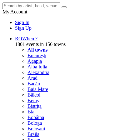
My Account
Sign In
Sign Up
RO
Where?
1801 events in 156 towns
All towns
București
Agapia
Alba Iulia
Alexandria
Arad
Bacău
Baia Mare
Băicoi
Beiuș
Bistrița
Blaj
Bobâlna
Bologa
Botoșani
Brăila
Brașov