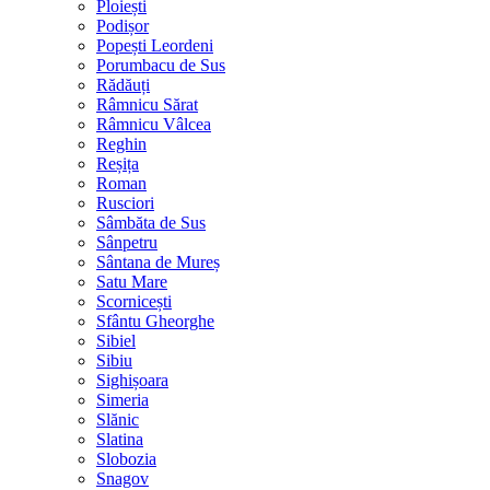
Ploiești
Podișor
Popești Leordeni
Porumbacu de Sus
Rădăuți
Râmnicu Sărat
Râmnicu Vâlcea
Reghin
Reșița
Roman
Rusciori
Sâmbăta de Sus
Sânpetru
Sântana de Mureș
Satu Mare
Scornicești
Sfântu Gheorghe
Sibiel
Sibiu
Sighișoara
Simeria
Slănic
Slatina
Slobozia
Snagov