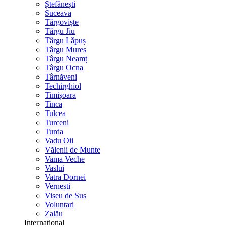
Ștefănești
Suceava
Târgoviște
Târgu Jiu
Târgu Lăpuș
Târgu Mureș
Târgu Neamț
Târgu Ocna
Târnăveni
Techirghiol
Timișoara
Tinca
Tulcea
Turceni
Turda
Vadu Oii
Vălenii de Munte
Vama Veche
Vaslui
Vatra Dornei
Vernești
Vișeu de Sus
Voluntari
Zalău
International