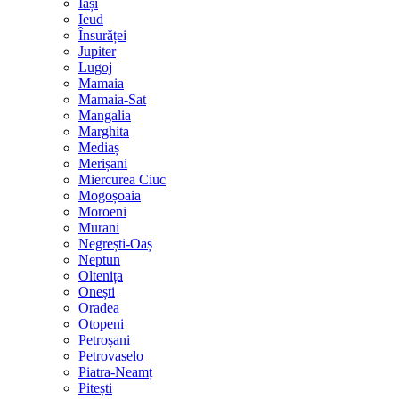
Iași
Ieud
Însurăței
Jupiter
Lugoj
Mamaia
Mamaia-Sat
Mangalia
Marghita
Mediaș
Merișani
Miercurea Ciuc
Mogoșoaia
Moroeni
Murani
Negrești-Oaș
Neptun
Oltenița
Onești
Oradea
Otopeni
Petroșani
Petrovaselo
Piatra-Neamț
Pitești