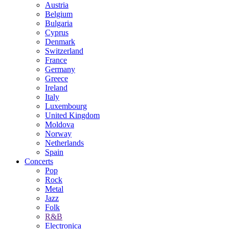
Austria
Belgium
Bulgaria
Cyprus
Denmark
Switzerland
France
Germany
Greece
Ireland
Italy
Luxembourg
United Kingdom
Moldova
Norway
Netherlands
Spain
Concerts
Pop
Rock
Metal
Jazz
Folk
R&B
Electronica