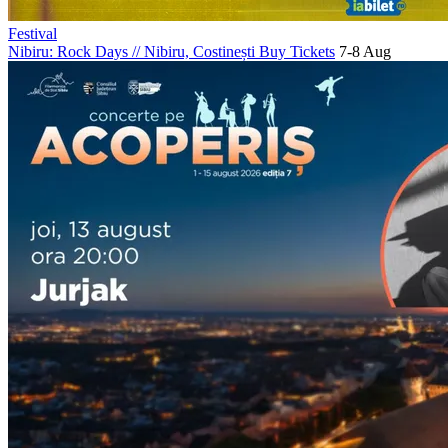
Festival
Nibiru: Rock Days
//
Nibiru, Costinești
Buy Tickets
7-8 Aug