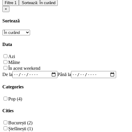
Filtre
1
Sortează: În curând
×
Sortează
Data
Azi
Mâine
În acest weekend
De la
Până la
Categories
Pop (4)
Cities
București (2)
Ștefănești (1)