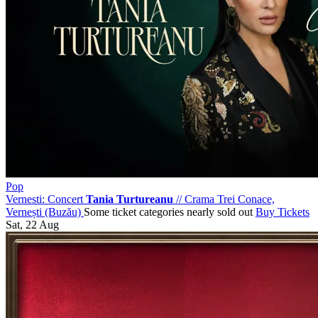
Pop
Vernesti: Concert
Tania Turtureanu
//
Crama Trei Conace,
Vernești (Buzău)
Some ticket categories nearly sold out
Buy Tickets
Sat, 22 Aug