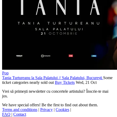
Pop
Tania Turtureanu la Sala Palatului
//
Sala Palatului, București
Some
ticket categories nearly sold out
Buy Tickets
Wed, 21 Oct
Vrei să primești newsletter cu concertele artistului? Înscrie-te mai
jos.
We have special offers! Be the first to find out about them.
Terms and conditions
|
Privacy
|
Cookies
|
FAQ
|
Contact