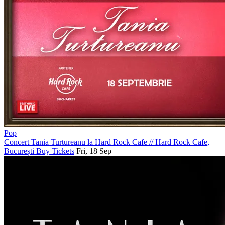
Pop
Concert Tania Turtureanu la Hard Rock Cafe
//
Hard Rock Cafe,
București
Buy Tickets
Fri, 18 Sep