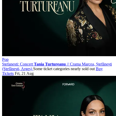
Pop
Stefanesti: Concert
Tania Turtureanu
//
Crama Marcea, Ștefănești
(Ştefãneşti, Argeș)
Some ticket categories nearly sold out
Buy
Tickets
Fri, 21 Aug