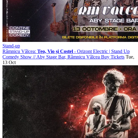
Stand-up
Râmnicu Vâlcea:
Teo, Vio și Costel
- Orizont Electric | Stand Up
Comedy Show
//
Aby Stage Bar, Râmnicu Vâlcea
Buy Tickets
Tue,
13 Oct