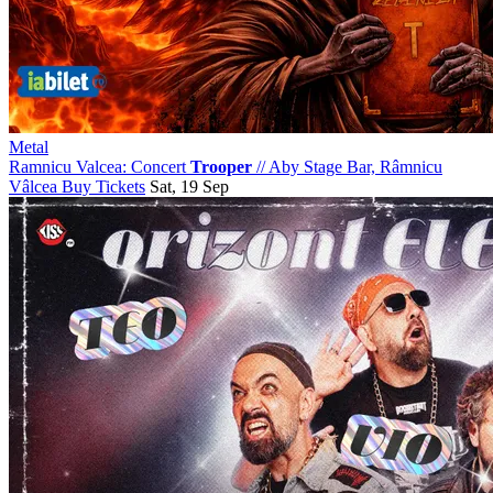
Metal
Ramnicu Valcea: Concert
Trooper
//
Aby Stage Bar, Râmnicu
Vâlcea
Buy Tickets
Sat, 19 Sep