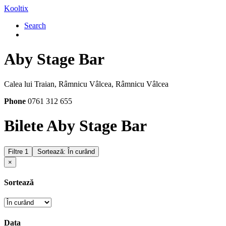
Kooltix
Search
Aby Stage Bar
Calea lui Traian, Râmnicu Vâlcea, Râmnicu Vâlcea
Phone
0761 312 655
Bilete Aby Stage Bar
Filtre
1
Sortează: În curând
×
Sortează
Data