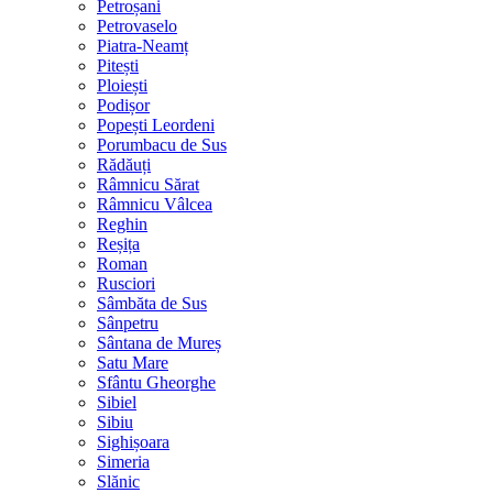
Petroșani
Petrovaselo
Piatra-Neamț
Pitești
Ploiești
Podișor
Popești Leordeni
Porumbacu de Sus
Rădăuți
Râmnicu Sărat
Râmnicu Vâlcea
Reghin
Reșița
Roman
Rusciori
Sâmbăta de Sus
Sânpetru
Sântana de Mureș
Satu Mare
Sfântu Gheorghe
Sibiel
Sibiu
Sighișoara
Simeria
Slănic