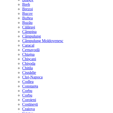
Breb
Brezoi
Bucov
Buftea
Buzău
Călărași
Câmpina
Câmpulung
Câmpulung Moldovenesc
Caracal
Cernavodă
Chiajna
Chișcani
Chișoda
Chitila
Cisnădie
Cluj-Napoca
Codlea
Constanța
Corbu
Corbu
Coroieni
Costinești
Craiova