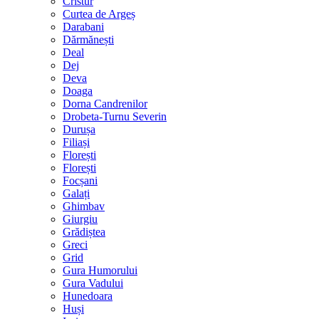
Cristur
Curtea de Argeș
Darabani
Dărmănești
Deal
Dej
Deva
Doaga
Dorna Candrenilor
Drobeta-Turnu Severin
Durușa
Filiași
Florești
Florești
Focșani
Galați
Ghimbav
Giurgiu
Grădiștea
Greci
Grid
Gura Humorului
Gura Vadului
Hunedoara
Huși