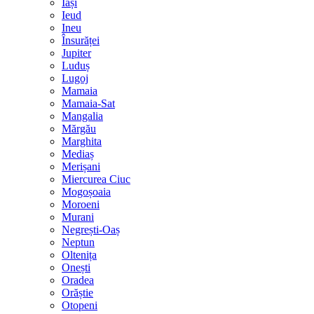
Iași
Ieud
Ineu
Însurăței
Jupiter
Luduș
Lugoj
Mamaia
Mamaia-Sat
Mangalia
Mărgău
Marghita
Mediaș
Merișani
Miercurea Ciuc
Mogoșoaia
Moroeni
Murani
Negrești-Oaș
Neptun
Oltenița
Onești
Oradea
Orăștie
Otopeni