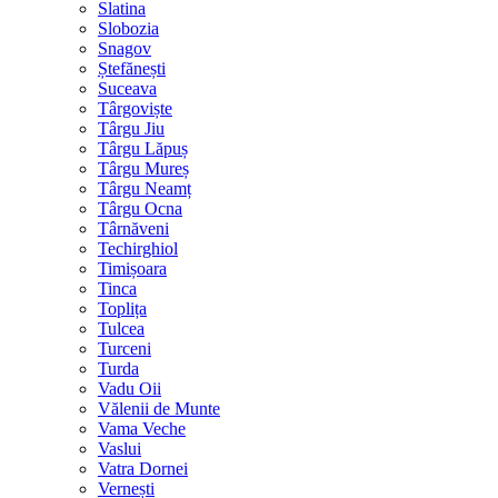
Slatina
Slobozia
Snagov
Ștefănești
Suceava
Târgoviște
Târgu Jiu
Târgu Lăpuș
Târgu Mureș
Târgu Neamț
Târgu Ocna
Târnăveni
Techirghiol
Timișoara
Tinca
Toplița
Tulcea
Turceni
Turda
Vadu Oii
Vălenii de Munte
Vama Veche
Vaslui
Vatra Dornei
Vernești