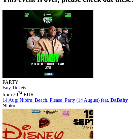
PARTY
Buy Tickets
74
from 20
EUR
14 Aug:
Nibiru: Beach, Please! Party (14 August) feat.
DaBaby
Nibiru