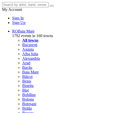
My Account
Sign In
Sign Up
RO
Baia Mare
1792 events in 160 towns
All towns
București
Agapia
Alba Iulia
Alexandria
Arad
Bacău
Baia Mare
Băicoi
Beiuș
Bistrița
Blaj
Bobâlna
Bologa
Botoșani
Brăila
Brașov