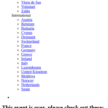
Vișeu de Sus
Voluntari
Zalău
International
Austria
Belgium
Bulgaria
Cyprus
Denmark
Switzerland
France
Germany
Greece
Ireland
Italy
Luxembourg
United Kingdom
Moldova
Norway
Netherlands
Spain
This event is over,
please check out these: