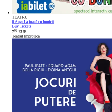
TEATRU
8 Aug:
La joacă cu bunicii
Buy Tickets
62
7
EUR
Teatrul Improteca