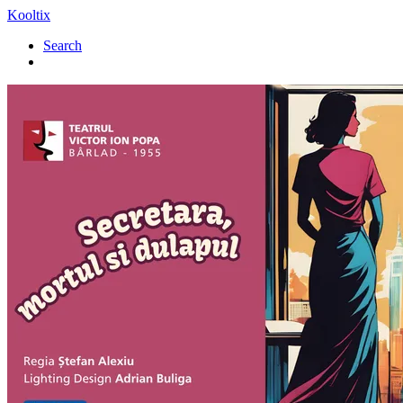
Kooltix
Search