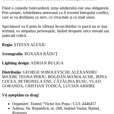
Fiind o comedie bulevardieră, tema adulterului este una obligatorie.
Prin urmare, infidelitatea amoroasă va fi resortul întregului conflict,
care se va desfășura cu nerv, cu vivacitate și cu mult umor.
Spectatorul va fi prins în vârtejul încurcăturilor ce parcă nu se mai
termină, va simpatiza personajele, lăsând deoparte orice morală sau
judecată critică.
Regia
: ȘTEFAN ALEXIU
Scenografia
: ROXANA RĂDUȚ
Lighting design
: ADRIAN BULIGA
Distribuția
: GEORGE SOBOLEVSCHI, ALEXANDRU
MAXIM, TEONA PERJU, BOGDAN MANOLACHE, IRINA
COCEA, PETRONELA ENE, CĂTĂLINA RUSU, VLAD
GORANDA, CRISTIAN TODICĂ, LUCIAN ARHIRE
Vă așteptăm cu drag!
Organizer: Teatrul “Victor Ion Popa / CUI: 4446457
Adresa: Str. Republicii, nr. 268, Judetul Vaslui, Barlad,
Romania