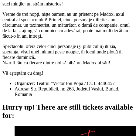
suci minţile: un străin misterios!
Vreme de trei nopți, niște oameni au un prieten: pe Madox, axul
central al spectacolului! Prin el, cinci personaje diferite - un
cârciumar, un taximetrist, un măturător, o damă de companie, omul
de la far - ajung să comunice cu adevărat, poate mai mult decât au
făcut-o în ani întregi...
Spectacolul oferă celor cinci personaje (şi publicului) iluzia,
speranţa, visul unei minuni peste noapte, în locul unde plouă în
fiecare duminică...
N-ar fi rău ca fiecare dintre noi să aibă un Madox al său!
Vă așteptăm cu drag!
Organizer: Teatrul “Victor Ion Popa / CUI: 4446457
Adresa: Str. Republicii, nr. 268, Judetul Vaslui, Barlad,
Romania
Hurry up!
There are still tickets available
for: