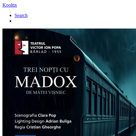
Kooltix
Search