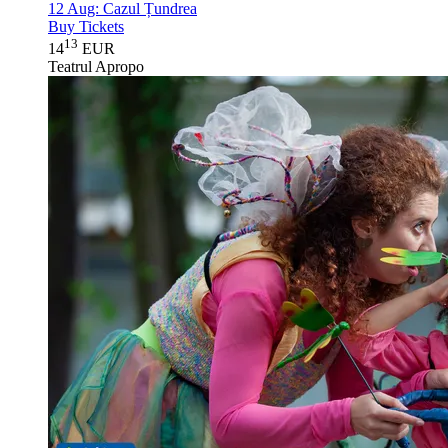
12 Aug:
Cazul Țundrea
Buy Tickets
13
14
EUR
Teatrul Apropo