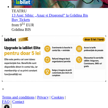
TEATRU
13 Aug:
Sibiu: „Anaz și Dragonul” la Grădina Bis
Buy Tickets
51
from 9
EUR
Grădina BIS
×
Terms and conditions
|
Privacy
|
Cookies
|
FAQ
|
Contact