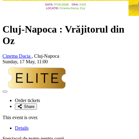
Cluj-Napoca : Vrăjitorul din
Oz
Cinema Dacia
, Cluj-Napoca
Sunday, 17 May, 11:00
Adaugă
la
Order tickets
favorite
Share
This event is over.
Details
Spectacol de teatru pentru copii