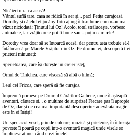
Nicăieri nu-i ca acasă!
Vântul suflă tare, casa se ridică în aer și... pac! Fetița curajoasă
Dorothy și cățelul ei jucăuș Toto ajung într-o lume cum n-au mai
văzut niciodată: Ținutul lui Oz! Acolo, totul strălucește, vorbesc
animalele, iar vrăjitoarele pot fi bune sau... puțin cam rele!
Dorothy vrea doar să se întoarcă acasă, dar pentru asta trebuie să-l
întâlnească pe Marele Vrăjitor din Oz. Pe drumul ei, descoperă trei
prieteni minunați:
Sperietoarea, care își dorește un creier isteț;
Omul de Tinichea, care visează să aibă o inimă;
Leul cel Fricos, care speră să fie curajos.
Împreună pornesc pe Drumul Cărărilor Galbene, unde îi așteaptă
aventuri, cântece și... o mulțime de surprize! Fiecare pas îi apropie
de Oz, dar și de cea mai importantă descoperire: adevărata magie
este în ei înșiși!
Un spectacol vesel, plin de culoare, muzică și prietenie, în întreaga
poveste îi poartă pe copii într-o aventură magică unde visele se
împlinesc atunci când crezi în ele!