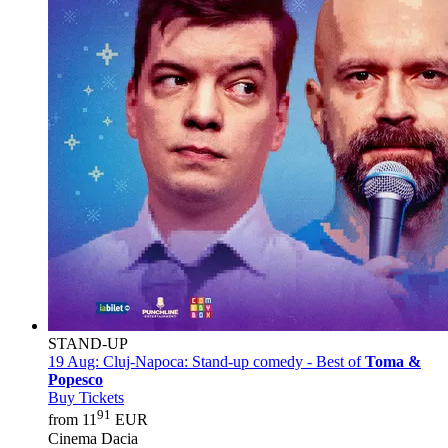
STAND-UP
19 Aug:
Cluj-Napoca: Stand-up comedy - Best of
Toma &
Popesco
Buy Tickets
91
from 11
EUR
Cinema Dacia