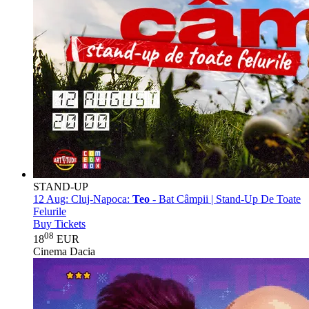
STAND-UP
12 Aug:
Cluj-Napoca:
Teo
- Bat Câmpii | Stand-Up De Toate
Felurile
Buy Tickets
08
18
EUR
Cinema Dacia