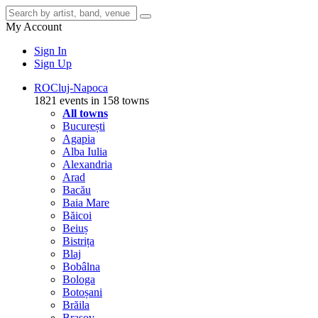
My Account
Sign In
Sign Up
RO
Cluj-Napoca
1821 events in 158 towns
All towns
București
Agapia
Alba Iulia
Alexandria
Arad
Bacău
Baia Mare
Băicoi
Beiuș
Bistrița
Blaj
Bobâlna
Bologa
Botoșani
Brăila
Brașov