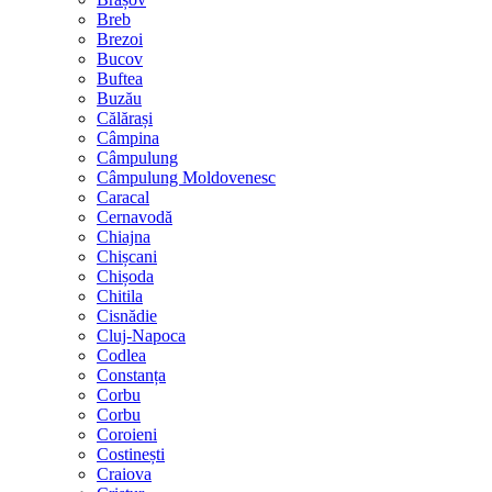
Breb
Brezoi
Bucov
Buftea
Buzău
Călărași
Câmpina
Câmpulung
Câmpulung Moldovenesc
Caracal
Cernavodă
Chiajna
Chișcani
Chișoda
Chitila
Cisnădie
Cluj-Napoca
Codlea
Constanța
Corbu
Corbu
Coroieni
Costinești
Craiova