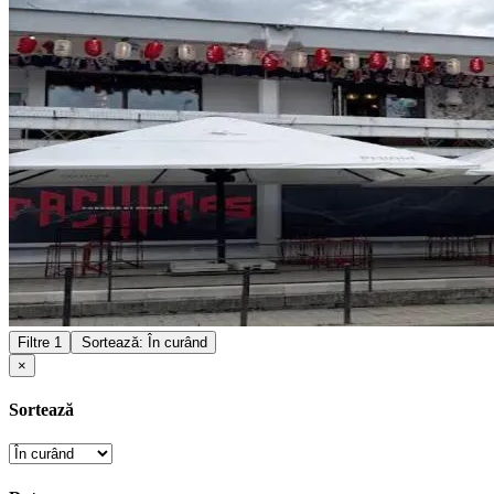
Filtre
1
Sortează: În curând
×
Sortează