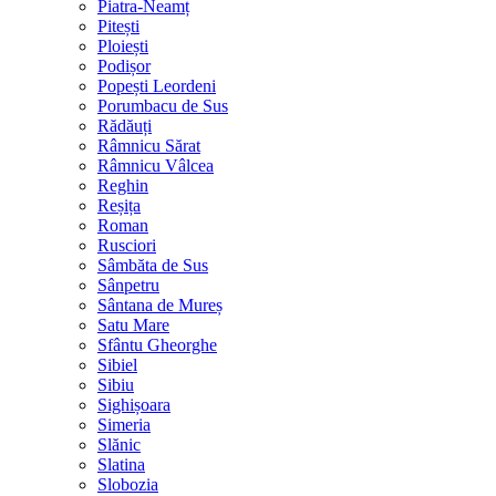
Piatra-Neamț
Pitești
Ploiești
Podișor
Popești Leordeni
Porumbacu de Sus
Rădăuți
Râmnicu Sărat
Râmnicu Vâlcea
Reghin
Reșița
Roman
Rusciori
Sâmbăta de Sus
Sânpetru
Sântana de Mureș
Satu Mare
Sfântu Gheorghe
Sibiel
Sibiu
Sighișoara
Simeria
Slănic
Slatina
Slobozia