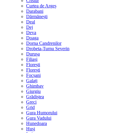
Cristur
Curtea de Argeș
Darabani
Dărmănești
Deal
Dej
Deva
Doaga
Dorna Candrenilor
Drobeta-Turnu Severin
Durușa
Filiași
Florești
Florești
Focșani
Galați
Ghimbav
Giurgiu
Grădiștea
Greci
Grid
Gura Humorului
Gura Vadului
Hunedoara
Huși