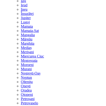
Iași
Ieud
Ineu
Însurăței
Jupiter
Lugoj
Mamaia
Mamaia-Sat
Mangalia
Mărgău
Marghita
Mediaș
Merișani
Miercurea Ciuc
Mogoșoaia
Moroeni
Murani
Negrești-Oaș
Neptun
Oltenița
Onești
Oradea
Otopeni
Petroșani
Petrovaselo