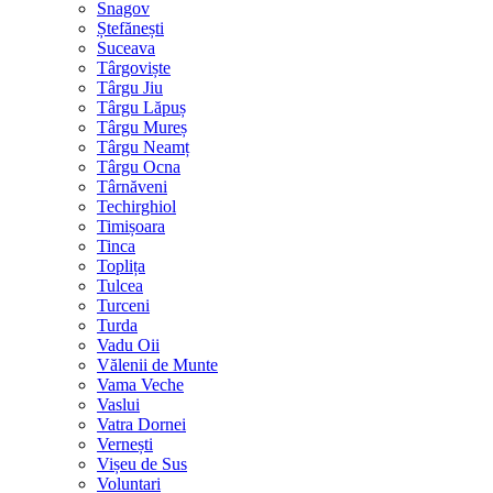
Snagov
Ștefănești
Suceava
Târgoviște
Târgu Jiu
Târgu Lăpuș
Târgu Mureș
Târgu Neamț
Târgu Ocna
Târnăveni
Techirghiol
Timișoara
Tinca
Toplița
Tulcea
Turceni
Turda
Vadu Oii
Vălenii de Munte
Vama Veche
Vaslui
Vatra Dornei
Vernești
Vișeu de Sus
Voluntari