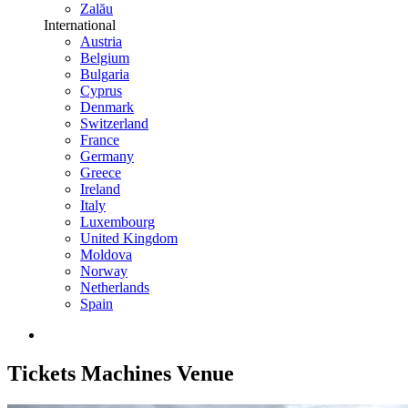
Zalău
International
Austria
Belgium
Bulgaria
Cyprus
Denmark
Switzerland
France
Germany
Greece
Ireland
Italy
Luxembourg
United Kingdom
Moldova
Norway
Netherlands
Spain
Tickets
Machines Venue