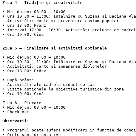
Ziua 4 – Tradiție și creativitate
• Mic dejun: 08:00 – 10:00

• Ora 10:30 – 11:00: Întâlnire cu Suzana și Daciana Vla
◦ Activități: canto și prezentare costum popular

• Ora 13:00: Prânz

• Interval 17:00 – 18:30: Activități preluate de cadrel
• Ora 19:00: Cină

Ziua 5 – Finalizare și activități opționale
• Mic dejun: 08:00 – 10:00

• Ora 10:30 – 11:00: Întâlnire cu Suzana și Daciana Vla
◦ Activități: canto și înmânarea diplomelor

• Ora 13:00: Prânz

• După prânz:

◦ Activități ale cadrele didactice sau

◦ Vizite opționale la obiective turistice din zonă

• Ora 19:00: Cină

Ziua 6 – Plecare

• Mic dejun: 08:00 – 10:00

Observații:
• Programul poate suferi modificări în funcție de condi
• Orele sunt orientative
