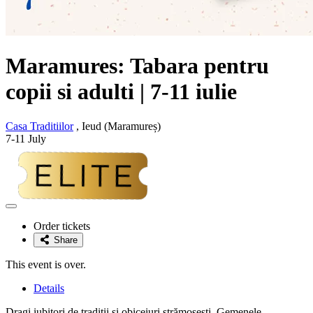
Maramures: Tabara pentru
copii si adulti | 7-11 iulie
Casa Traditiilor
, Ieud (Maramureș)
7-11 July
Adaugă
la
Order tickets
favorite
Share
This event is over.
Details
Dragi iubitori de tradiții și obiceiuri strămoșești, Gemenele