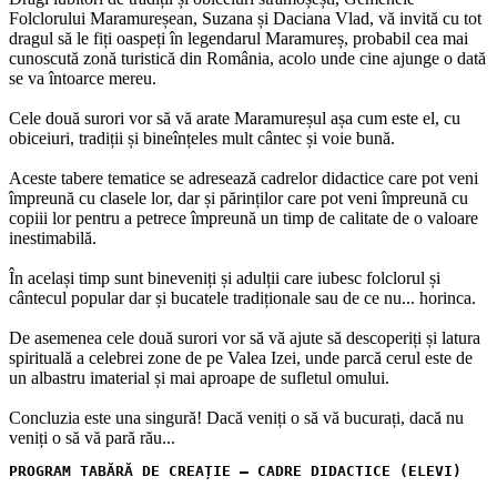
Folclorului Maramureșean, Suzana și Daciana Vlad, vă invită cu tot
dragul să le fiți oaspeți în legendarul Maramureș, probabil cea mai
cunoscută zonă turistică din România, acolo unde cine ajunge o dată
se va întoarce mereu.
Cele două surori vor să vă arate Maramureșul așa cum este el, cu
obiceiuri, tradiții și bineînțeles mult cântec și voie bună.
Aceste tabere tematice se adresează cadrelor didactice care pot veni
împreună cu clasele lor, dar și părinților care pot veni împreună cu
copiii lor pentru a petrece împreună un timp de calitate de o valoare
inestimabilă.
În același timp sunt bineveniți și adulții care iubesc folclorul și
cântecul popular dar și bucatele tradiționale sau de ce nu... horinca.
De asemenea cele două surori vor să vă ajute să descoperiți și latura
spirituală a celebrei zone de pe Valea Izei, unde parcă cerul este de
un albastru imaterial și mai aproape de sufletul omului.
Concluzia este una singură! Dacă veniți o să vă bucurați, dacă nu
veniți o să vă pară rău...
PROGRAM TABĂRĂ DE CREAȚIE – CADRE DIDACTICE (ELEVI)