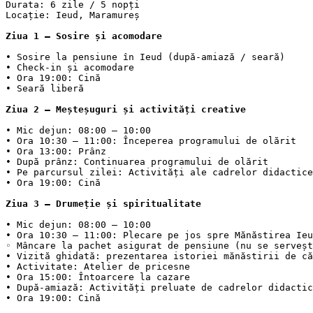
Durata: 6 zile / 5 nopți

Locație: Ieud, Maramureș

Ziua 1 – Sosire și acomodare
• Sosire la pensiune în Ieud (după-amiază / seară)

• Check-in și acomodare

• Ora 19:00: Cină

Ziua 2 – Meșteșuguri și activități creative
• Mic dejun: 08:00 – 10:00

• Ora 10:30 – 11:00: Începerea programului de olărit

• Ora 13:00: Prânz

• După prânz: Continuarea programului de olărit

• Pe parcursul zilei: Activități ale cadrelor didactice

• Ora 19:00: Cină

Ziua 3 – Drumeție și spiritualitate
• Mic dejun: 08:00 – 10:00

• Ora 10:30 – 11:00: Plecare pe jos spre Mănăstirea Ieu
◦ Mâncare la pachet asigurat de pensiune (nu se serveșt
• Vizită ghidată: prezentarea istoriei mănăstirii de că
• Activitate: Atelier de pricesne

• Ora 15:00: Întoarcere la cazare

• După-amiază: Activități preluate de cadrelor didactic
• Ora 19:00: Cină
