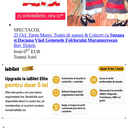
SPECTACOL
25 Oct:
Targu Mures: Teatru de papusi & Concert cu
Suzana
și Daciana Vlad Gemenele Folclorului Maramureșean
Buy Tickets
67
from 6
EUR
Teatrul Ariel
×