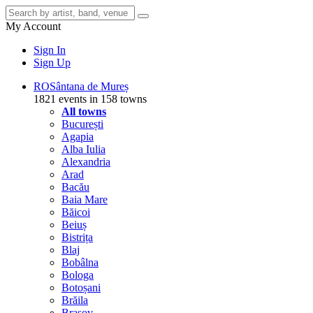
My Account
Sign In
Sign Up
RO
Sântana de Mureș
1821 events in 158 towns
All towns
București
Agapia
Alba Iulia
Alexandria
Arad
Bacău
Baia Mare
Băicoi
Beiuș
Bistrița
Blaj
Bobâlna
Bologa
Botoșani
Brăila
Brașov