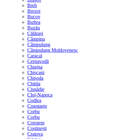
Breb
Brezoi
Bucov
Buftea
Buzău
Călărași
Câmpina
Câmpulung
Câmpulung Moldovenesc
Caracal
Cernavodă
Chiajna
Chișcani
Chișoda
Chitila
Cisnădie
Cluj-Napoca
Codlea
Constanța
Corbu
Corbu
Coroieni
Costinești
Craiova