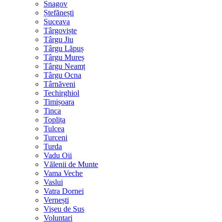
Snagov
Ștefănești
Suceava
Târgoviște
Târgu Jiu
Târgu Lăpuș
Târgu Mureș
Târgu Neamț
Târgu Ocna
Târnăveni
Techirghiol
Timișoara
Tinca
Toplița
Tulcea
Turceni
Turda
Vadu Oii
Vălenii de Munte
Vama Veche
Vaslui
Vatra Dornei
Vernești
Vișeu de Sus
Voluntari