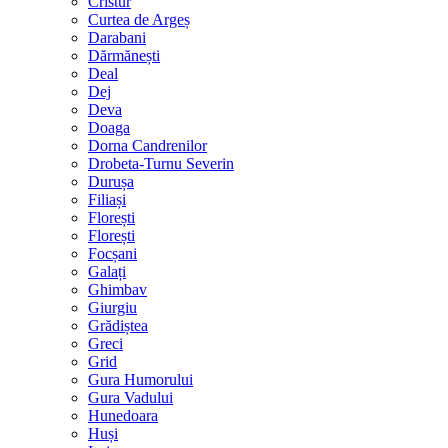
Cristur
Curtea de Argeș
Darabani
Dărmănești
Deal
Dej
Deva
Doaga
Dorna Candrenilor
Drobeta-Turnu Severin
Durușa
Filiași
Florești
Florești
Focșani
Galați
Ghimbav
Giurgiu
Grădiștea
Greci
Grid
Gura Humorului
Gura Vadului
Hunedoara
Huși