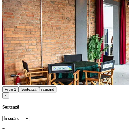
Filtre
1
Sortează: În curând
×
Sortează