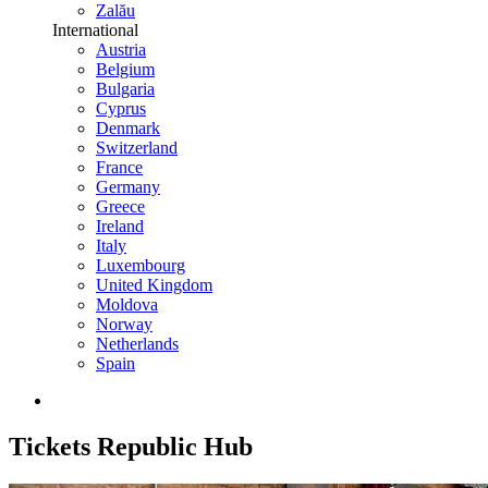
Zalău
International
Austria
Belgium
Bulgaria
Cyprus
Denmark
Switzerland
France
Germany
Greece
Ireland
Italy
Luxembourg
United Kingdom
Moldova
Norway
Netherlands
Spain
Tickets
Republic Hub