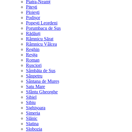
Piatra-Neamț
Pitești
Ploiești
Podișor
Popești Leordeni
Porumbacu de Sus
Rădăuți
Râmnicu Sărat
Râmnicu Vâlcea
Reghin
Reșița
Roman
Rusciori
Sâmbăta de Sus
Sânpetru
Sântana de Mureș
Satu Mare
Sfântu Gheorghe
Sibiel
Sibiu
Sighișoara
Simeria
Slănic
Slatina
Slobozia