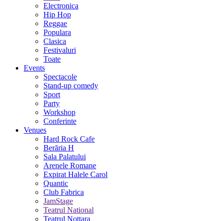
Electronica
Hip Hop
Reggae
Populara
Clasica
Festivaluri
Toate
Events
Spectacole
Stand-up comedy
Sport
Party
Workshop
Conferinte
Venues
Hard Rock Cafe
Berăria H
Sala Palatului
Arenele Romane
Expirat Halele Carol
Quantic
Club Fabrica
JamStage
Teatrul National
Teatrul Nottara