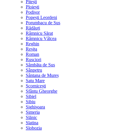
Pitești
Ploiești
Podișor
Popești Leordeni
Porumbacu de Sus
Rădăuți
Râmnicu Sărat
Râmnicu Vâlcea
Reghin
Reșița
Roman
Rusciori
Sâmbăta de Sus
Sânpetru
Sântana de Mureș
Satu Mare
Scornicești
Sfântu Gheorghe
Sibiel
Sibiu
Sighișoara
Simeria
Slănic
Slatina
Slobozia