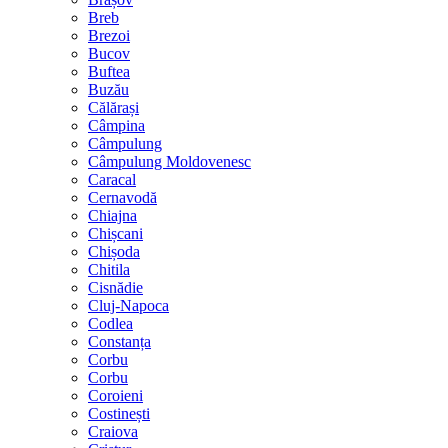
Breb
Brezoi
Bucov
Buftea
Buzău
Călărași
Câmpina
Câmpulung
Câmpulung Moldovenesc
Caracal
Cernavodă
Chiajna
Chișcani
Chișoda
Chitila
Cisnădie
Cluj-Napoca
Codlea
Constanța
Corbu
Corbu
Coroieni
Costinești
Craiova