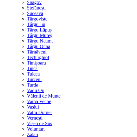
Snagov
Ștefănești
Suceava
Târgoviște
Târgu Jiu
Târgu Lăpuș
Târgu Mureș
Târgu Neamț
Târgu Ocna
Târnăveni
Techirghiol
Timișoara
Tinca
Tulcea
Turceni
Turda
Vadu Oii
Vălenii de Munte
Vama Veche
Vaslui
Vatra Dornei
Vernești
Vișeu de Sus
Voluntari
Zalău