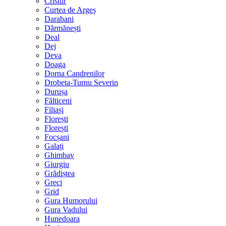
Cristur
Curtea de Argeș
Darabani
Dărmănești
Deal
Dej
Deva
Doaga
Dorna Candrenilor
Drobeta-Turnu Severin
Durușa
Fălticeni
Filiași
Florești
Florești
Focșani
Galați
Ghimbav
Giurgiu
Grădiștea
Greci
Grid
Gura Humorului
Gura Vadului
Hunedoara