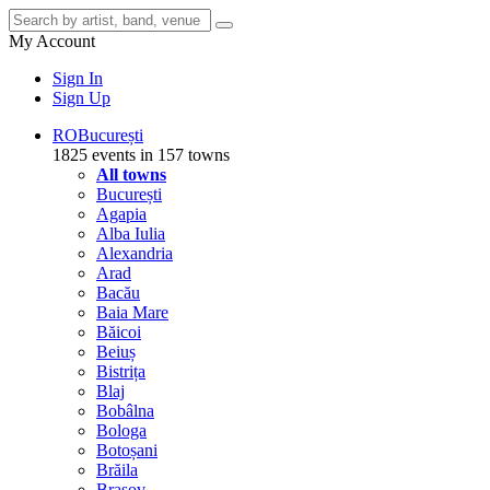
My Account
Sign In
Sign Up
RO
București
1825 events in 157 towns
All towns
București
Agapia
Alba Iulia
Alexandria
Arad
Bacău
Baia Mare
Băicoi
Beiuș
Bistrița
Blaj
Bobâlna
Bologa
Botoșani
Brăila
Brașov