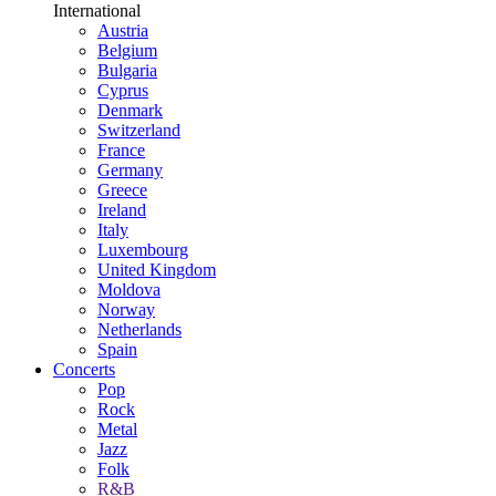
International
Austria
Belgium
Bulgaria
Cyprus
Denmark
Switzerland
France
Germany
Greece
Ireland
Italy
Luxembourg
United Kingdom
Moldova
Norway
Netherlands
Spain
Concerts
Pop
Rock
Metal
Jazz
Folk
R&B