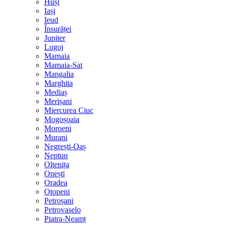
Huși
Iași
Ieud
Însurăței
Jupiter
Lugoj
Mamaia
Mamaia-Sat
Mangalia
Marghita
Mediaș
Merișani
Miercurea Ciuc
Mogoșoaia
Moroeni
Murani
Negrești-Oaș
Neptun
Oltenița
Onești
Oradea
Otopeni
Petroșani
Petrovaselo
Piatra-Neamț