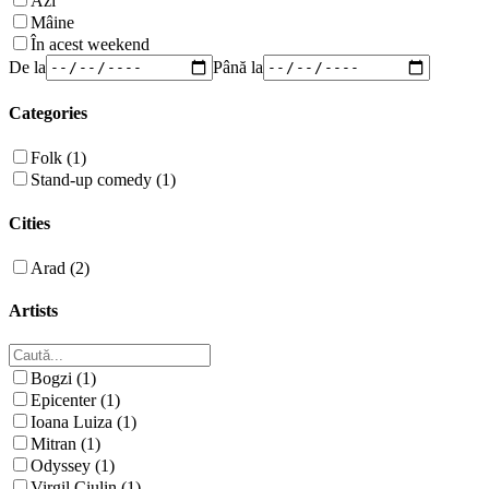
Azi
Mâine
În acest weekend
De la
Până la
Categories
Folk (1)
Stand-up comedy (1)
Cities
Arad (2)
Artists
Bogzi (1)
Epicenter (1)
Ioana Luiza (1)
Mitran (1)
Odyssey (1)
Virgil Ciulin (1)