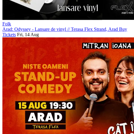
Folk
Arad: Odyssey - Lansare de vinyl
//
Terasa Flex Strand, Arad
Buy
Tickets
Fri, 14 Aug