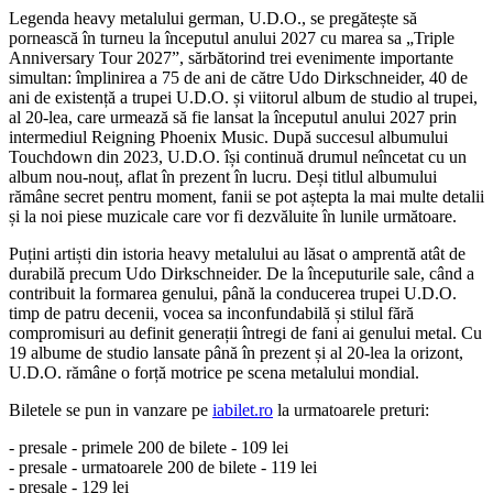
Legenda heavy metalului german, U.D.O., se pregătește să
pornească în turneu la începutul anului 2027 cu marea sa „Triple
Anniversary Tour 2027”, sărbătorind trei evenimente importante
simultan: împlinirea a 75 de ani de către Udo Dirkschneider, 40 de
ani de existență a trupei U.D.O. și viitorul album de studio al trupei,
al 20-lea, care urmează să fie lansat la începutul anului 2027 prin
intermediul Reigning Phoenix Music. După succesul albumului
Touchdown din 2023, U.D.O. își continuă drumul neîncetat cu un
album nou-nouț, aflat în prezent în lucru. Deși titlul albumului
rămâne secret pentru moment, fanii se pot aștepta la mai multe detalii
și la noi piese muzicale care vor fi dezvăluite în lunile următoare.
Puțini artiști din istoria heavy metalului au lăsat o amprentă atât de
durabilă precum Udo Dirkschneider. De la începuturile sale, când a
contribuit la formarea genului, până la conducerea trupei U.D.O.
timp de patru decenii, vocea sa inconfundabilă și stilul fără
compromisuri au definit generații întregi de fani ai genului metal. Cu
19 albume de studio lansate până în prezent și al 20-lea la orizont,
U.D.O. rămâne o forță motrice pe scena metalului mondial.
Biletele se pun in vanzare pe
iabilet.ro
la urmatoarele preturi:
- presale - primele 200 de bilete - 109 lei
- presale - urmatoarele 200 de bilete - 119 lei
- presale - 129 lei