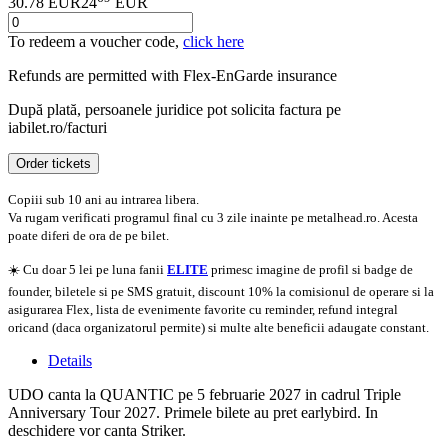
30.78 EUR
24
EUR
To redeem a voucher code,
click here
Refunds are permitted with
Flex-EnGarde
insurance
După plată, persoanele juridice pot solicita factura pe
iabilet.ro/facturi
Order tickets
Copiii sub 10 ani au intrarea libera.
Va rugam verificati programul final cu 3 zile inainte pe metalhead.ro. Acesta
poate diferi de ora de pe bilet.
☀️ Cu doar 5 lei pe luna fanii
ELITE
primesc imagine de profil si badge de
founder, biletele si pe SMS gratuit, discount 10% la comisionul de operare si la
asigurarea Flex, lista de evenimente favorite cu reminder, refund integral
oricand (daca organizatorul permite) si multe alte beneficii adaugate constant.
Details
UDO canta la QUANTIC pe 5 februarie 2027 in cadrul Triple
Anniversary Tour 2027. Primele bilete au pret earlybird. In
deschidere vor canta Striker.