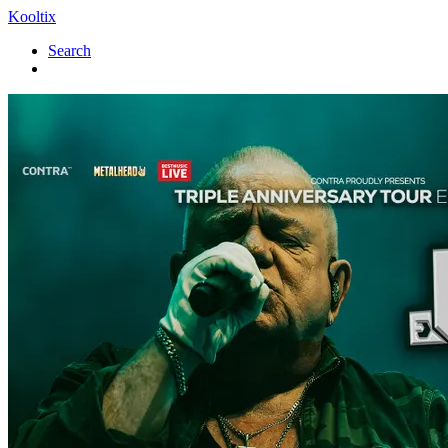
Kooltix
Search