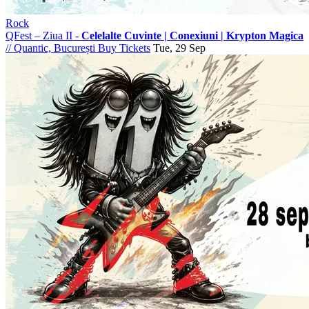
Rock
QFest – Ziua II -
Celelalte Cuvinte | Conexiuni | Krypton Magica
//
Quantic, București
Buy Tickets
Tue, 29 Sep