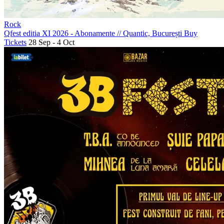
Rock
Qfest editia XI 2026 - Abonamente
//
Quantic, București
Buy
Tickets
28 Sep - 4 Oct