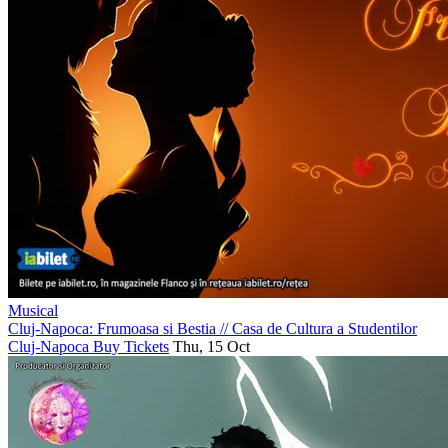
Musical
Cluj-Napoca: Frumoasa si Bestia
//
Casa de Cultura a Studentilor
Cluj-Napoca
Buy Tickets
Thu, 15 Oct