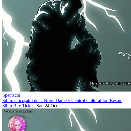
Spectacol
Sibiu: Cocoșatul de la Notre Dame
//
Centrul Cultural Ion Besoiu,
Sibiu
Buy Tickets
Sat, 24 Oct