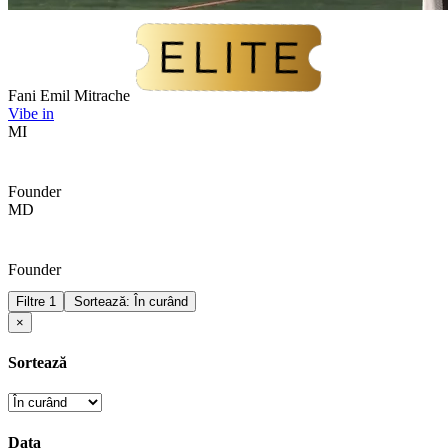
Fani Emil Mitrache
Vibe in
MI
Founder
MD
Founder
Filtre
1
Sortează: În curând
×
Sortează
Data