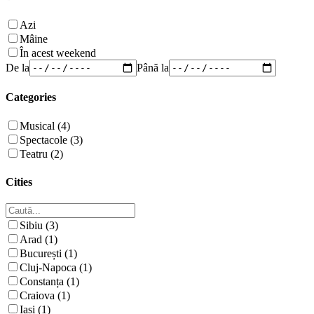
Azi
Mâine
În acest weekend
De la
Până la
Categories
Musical (4)
Spectacole (3)
Teatru (2)
Cities
Sibiu (3)
Arad (1)
București (1)
Cluj-Napoca (1)
Constanța (1)
Craiova (1)
Iași (1)