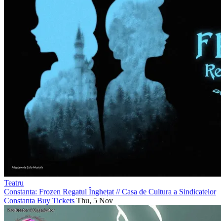
Teatru
Constanta: Frozen Regatul Înghețat
//
Casa de Cultura a Sindicatelor
Constanta
Buy Tickets
Thu, 5 Nov