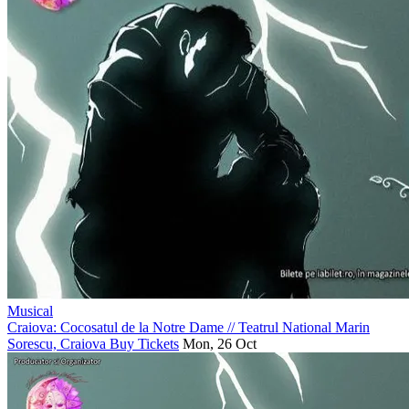
Musical
Craiova: Cocosatul de la Notre Dame
//
Teatrul National Marin
Sorescu, Craiova
Buy Tickets
Mon, 26 Oct