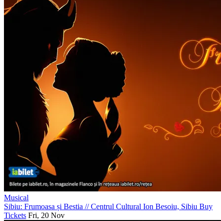
Musical
Sibiu: Frumoasa și Bestia
//
Centrul Cultural Ion Besoiu, Sibiu
Buy
Tickets
Fri, 20 Nov