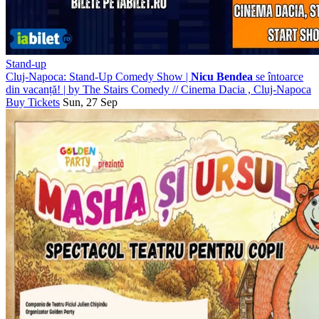
Stand-up
Cluj-Napoca: Stand-Up Comedy Show |
Nicu Bendea
se întoarce
din vacanță! | by The Stairs Comedy
//
Cinema Dacia , Cluj-Napoca
Buy Tickets
Sun, 27 Sep