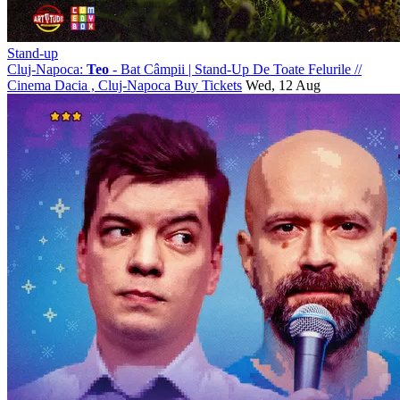
Stand-up
Cluj-Napoca:
Teo
- Bat Câmpii | Stand-Up De Toate Felurile
//
Cinema Dacia , Cluj-Napoca
Buy Tickets
Wed, 12 Aug