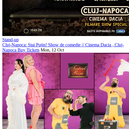
Stand-up
Cluj-Napoca: Stai Puțin! Show de comedie
//
Cinema Dacia , Cluj-
Napoca
Buy Tickets
Mon, 12 Oct