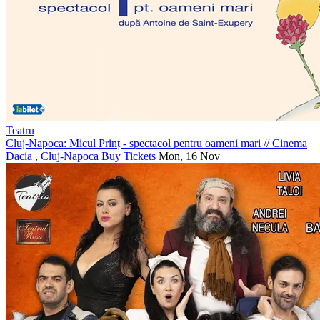
Teatru
Cluj-Napoca: Micul Prinț - spectacol pentru oameni mari
//
Cinema
Dacia , Cluj-Napoca
Buy Tickets
Mon, 16 Nov