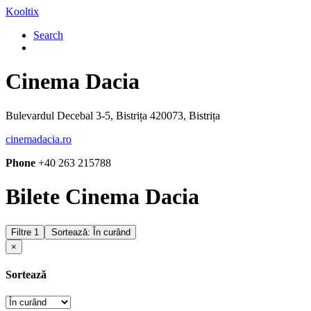
Kooltix
Search
Cinema Dacia
Bulevardul Decebal 3-5, Bistrița 420073, Bistrița
cinemadacia.ro
Phone
+40 263 215788
Bilete Cinema Dacia
Filtre
1
Sortează: În curând
×
Sortează