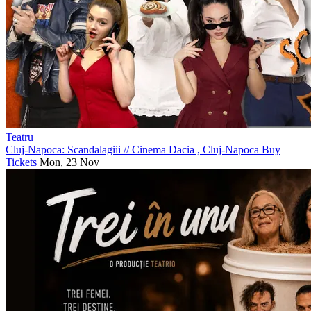
Teatru
Cluj-Napoca: Scandalagiii
//
Cinema Dacia , Cluj-Napoca
Buy
Tickets
Mon, 23 Nov