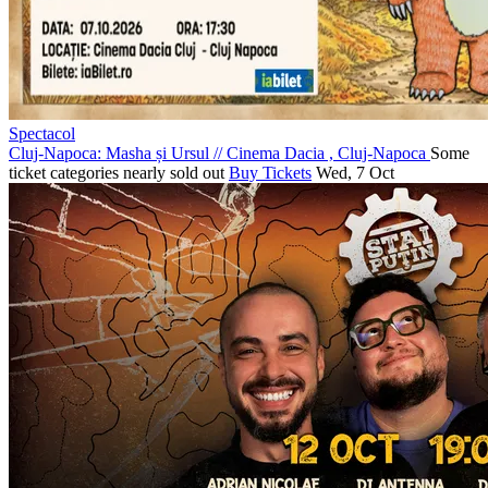
Spectacol
Cluj-Napoca: Masha și Ursul
//
Cinema Dacia , Cluj-Napoca
Some
ticket categories nearly sold out
Buy Tickets
Wed, 7 Oct