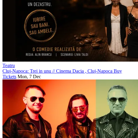
Teatru
Cluj-Napoca: Trei in unu
//
Cinema Dacia , Cluj-Napoca
Buy
Tickets
Mon, 7 Dec