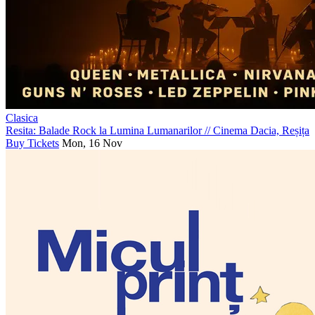
Clasica
Resita: Balade Rock la Lumina Lumanarilor
//
Cinema Dacia, Reșița
Buy Tickets
Mon, 16 Nov