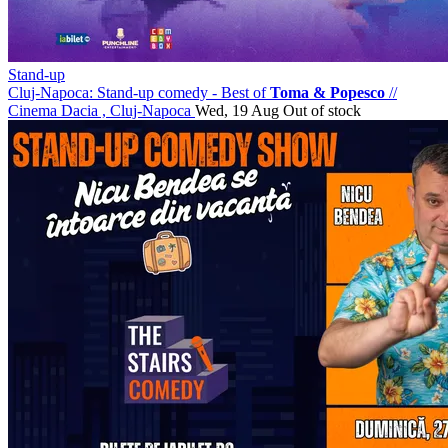
Stand-up
Cluj-Napoca: Stand-up comedy - Best of
Toma & Popesco
//
Cinema Dacia , Cluj-Napoca
Wed, 19 Aug
Out of stock