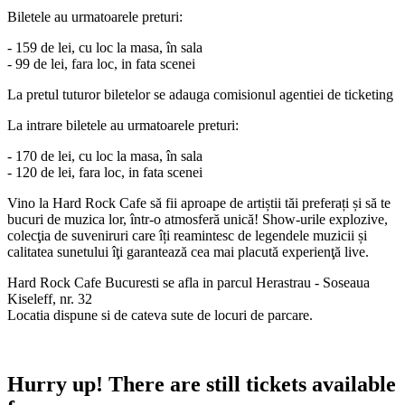
Biletele au urmatoarele preturi:
- 159 de lei, cu loc la masa, în sala
- 99 de lei, fara loc, in fata scenei
La pretul tuturor biletelor se adauga comisionul agentiei de ticketing
La intrare biletele au urmatoarele preturi:
- 170 de lei, cu loc la masa, în sala
- 120
de lei, fara loc, in fata scenei
Vino la Hard Rock Cafe să fii aproape de artiștii tăi preferați și să te
bucuri de muzica lor, într-o atmosferă unică! Show-urile explozive,
colecţia de suveniruri care îți reamintesc de legendele muzicii și
calitatea sunetului îţi garantează cea mai placută experienţă live.
Hard Rock Cafe Bucuresti se afla in parcul Herastrau - Soseaua
Kiseleff, nr. 32
Locatia dispune si de cateva sute de locuri de parcare.
Hurry up!
There are still tickets available