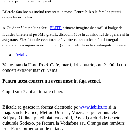
numele pe care le-ati cumparat.
Biletele fara loc nu includ rezervare la masa. Pentru biletele fara loc puteti
ocupa locuri la bar.
☀️ Cu doar 5 lei pe luna fanii
ELITE
primesc imagine de profil si badge de
founder, biletele si pe SMS gratuit, discount 10% la comisionul de operare si la
asigurarea Flex, lista de evenimente favorite cu reminder, refund integral
oricand (daca organizatorul permite) si multe alte beneficii adaugate constant.
Details
Va invitam la Hard Rock Cafe, marti, 14 ianuarie, ora 21:00, la un
concert extraordinar cu Vama!
Pentru acest concert nu avem mese in fața scenei.
Copiii sub 7 ani au intrarea libera.
Biletele se gasesc in format electronic pe
www.iabilet.ro
si in
magazinele Flanco, Metrou Unirii 1, Muzica si pe terminalele
Selfpay. Online, puteti plati cu cardul, Paypal,carduri de tichete
culturale Sodexo, pe factura la Vodafone sau Orange sau ramburs
prin Fan Courier oriunde in tara.