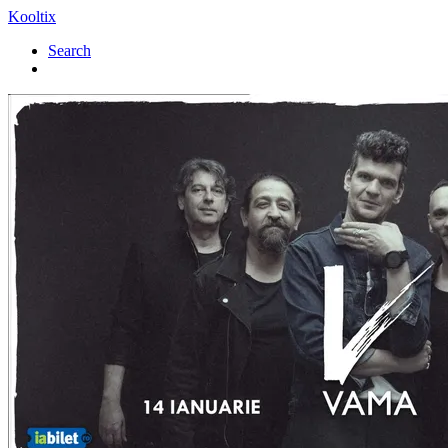
Kooltix
Search