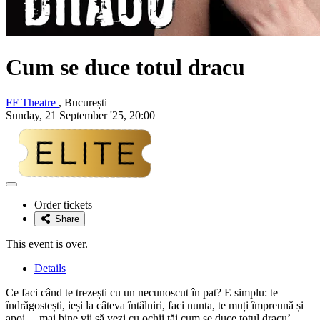
Cum se duce totul dracu
FF Theatre
, București
Sunday, 21 September '25, 20:00
Adaugă
la
Order tickets
favorite
Share
This event is over.
Details
Ce faci când te trezești cu un necunoscut în pat? E simplu: te
îndrăgostești, ieși la câteva întâlniri, faci nunta, te muți împreună și
apoi… mai bine vii să vezi cu ochii tăi cum se duce totul dracu’,