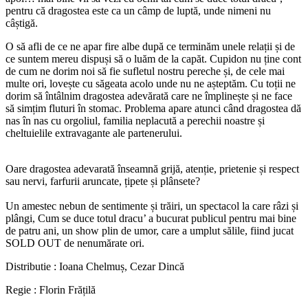
pentru că dragostea este ca un câmp de luptă, unde nimeni nu
câștigă.
O să afli de ce ne apar fire albe după ce terminăm unele relații și de
ce suntem mereu dispuși să o luăm de la capăt. Cupidon nu ține cont
de cum ne dorim noi să fie sufletul nostru pereche și, de cele mai
multe ori, lovește cu săgeata acolo unde nu ne așteptăm. Cu toții ne
dorim să întâlnim dragostea adevărată care ne împlinește și ne face
să simțim fluturi în stomac. Problema apare atunci când dragostea dă
nas în nas cu orgoliul, familia neplacută a perechii noastre și
cheltuielile extravagante ale partenerului.
Oare dragostea adevarată înseamnă grijă, atenție, prietenie și respect
sau nervi, farfurii aruncate, țipete și plânsete?
Un amestec nebun de sentimente și trăiri, un spectacol la care râzi și
plângi, Cum se duce totul dracu’ a bucurat publicul pentru mai bine
de patru ani, un show plin de umor, care a umplut sălile, fiind jucat
SOLD OUT de nenumărate ori.
Distributie : Ioana Chelmuș, Cezar Dincă
Regie : Florin Frățilă