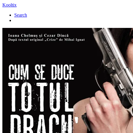
Kooltix
Search