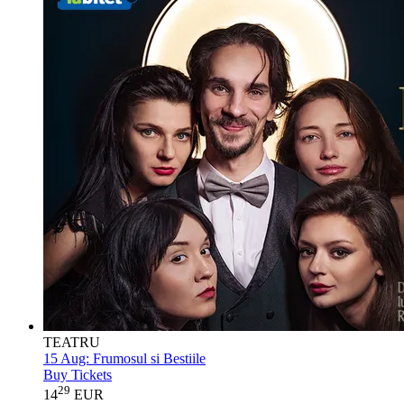
TEATRU
15 Aug:
Frumosul si Bestiile
Buy Tickets
29
14
EUR