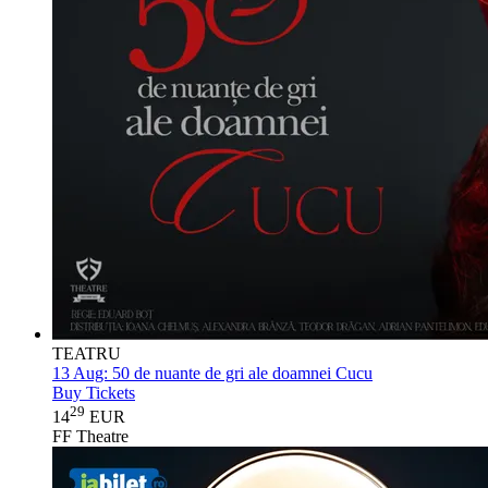
TEATRU
13 Aug:
50 de nuante de gri ale doamnei Cucu
Buy Tickets
29
14
EUR
FF Theatre