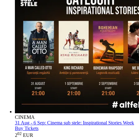
CINEMA
31 Aug - 6 Sep:
Cinema sub stele: Inspirational Stories Week
Buy Tickets
02
2
EUR