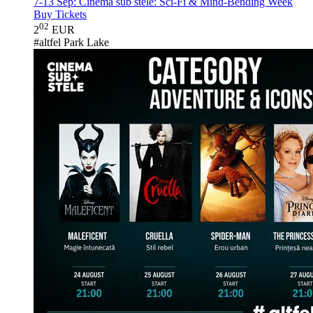
7-13 Sep:
Cinema sub stele: Sci-Fi & Mind-Bending Week
Buy Tickets
02
2
EUR
#altfel Park Lake