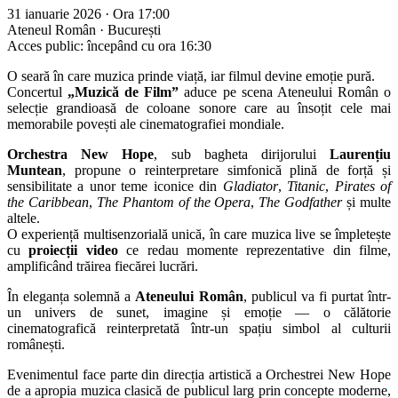
31 ianuarie 2026 · Ora 17:00
Ateneul Român · București
Acces public: începând cu ora 16:30
O seară în care muzica prinde viață, iar filmul devine emoție pură.
Concertul
„Muzică de Film”
aduce pe scena Ateneului Român o
selecție grandioasă de coloane sonore care au însoțit cele mai
memorabile povești ale cinematografiei mondiale.
Orchestra New Hope
, sub bagheta dirijorului
Laurențiu
Muntean
, propune o reinterpretare simfonică plină de forță și
sensibilitate a unor teme iconice din
Gladiator
,
Titanic
,
Pirates of
the Caribbean
,
The Phantom of the Opera
,
The Godfather
și multe
altele.
O experiență multisenzorială unică, în care muzica live se împletește
cu
proiecții video
ce redau momente reprezentative din filme,
amplificând trăirea fiecărei lucrări.
În eleganța solemnă a
Ateneului Român
, publicul va fi purtat într-
un univers de sunet, imagine și emoție — o călătorie
cinematografică reinterpretată într-un spațiu simbol al culturii
românești.
Evenimentul face parte din direcția artistică a Orchestrei New Hope
de a apropia muzica clasică de publicul larg prin concepte moderne,