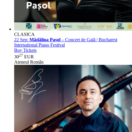
CLASICA
22 Sep:
Mădălina Pașol
– Concert de Gală | Bucharest
International Piano Festival
Buy Tickets
27
30
EUR
Ateneul Român