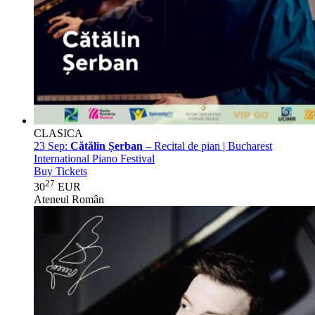
CLASICA
23 Sep:
Cătălin Șerban
– Recital de pian | Bucharest
International Piano Festival
Buy Tickets
27
30
EUR
Ateneul Român