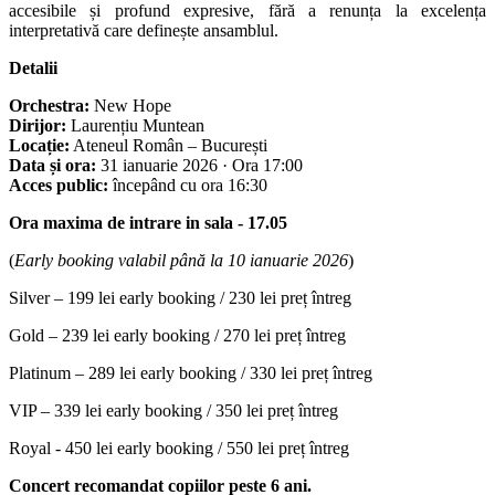
accesibile și profund expresive, fără a renunța la excelența
interpretativă care definește ansamblul.
Detalii
Orchestra:
New Hope
Dirijor:
Laurențiu Muntean
Locație:
Ateneul Român – București
Data și ora:
31 ianuarie 2026 · Ora 17:00
Acces public:
începând cu ora 16:30
Ora maxima de intrare in sala - 17.05
(
Early booking valabil până la 10 ianuarie 2026
)
Silver –
199 lei early booking / 230 lei preț întreg
Gold –
239 lei early booking / 270 lei preț întreg
Platinum –
289 lei early booking / 330 lei preț întreg
VIP –
339 lei early booking / 350 lei preț întreg
Royal -
450 lei early booking / 550 lei preț întreg
Concert recomandat copiilor peste 6 ani.