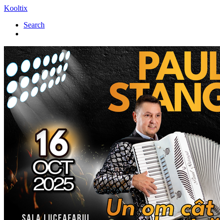
Kooltix
Search