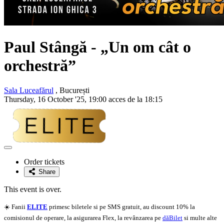
Paul Stângă
- „Un om cât o
orchestră”
Sala Luceafărul
, București
Thursday, 16 October '25, 19:00 acces de la 18:15
Adaugă
la
Order tickets
favorite
Share
This event is over.
☀️ Fanii
ELITE
primesc biletele si pe SMS gratuit, au discount 10% la
comisionul de operare, la asigurarea Flex, la revânzarea pe
dăBilet
si multe alte