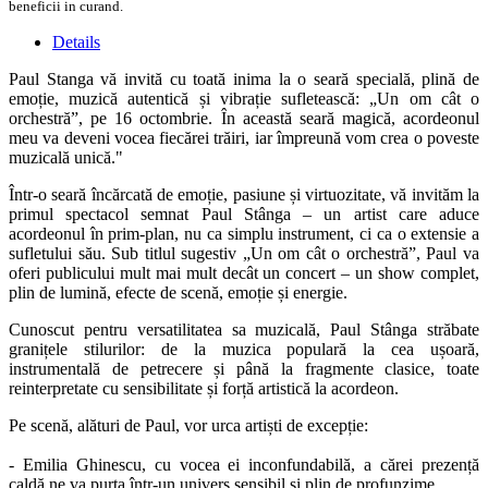
beneficii in curand.
Details
Paul Stanga vă invită cu toată inima la o seară specială, plină de
emoție, muzică autentică și vibrație sufletească: „Un om cât o
orchestră”, pe 16 octombrie. În această seară magică, acordeonul
meu va deveni vocea fiecărei trăiri, iar împreună vom crea o poveste
muzicală unică."
Într-o seară încărcată de emoție, pasiune și virtuozitate, vă invităm la
primul spectacol semnat Paul Stânga – un artist care aduce
acordeonul în prim-plan, nu ca simplu instrument, ci ca o extensie a
sufletului său. Sub titlul sugestiv „Un om cât o orchestră”, Paul va
oferi publicului mult mai mult decât un concert – un show complet,
plin de lumină, efecte de scenă, emoție și energie.
Cunoscut pentru versatilitatea sa muzicală, Paul Stânga străbate
granițele stilurilor: de la muzica populară la cea ușoară,
instrumentală de petrecere și până la fragmente clasice, toate
reinterpretate cu sensibilitate și forță artistică la acordeon.
Pe scenă, alături de Paul, vor urca artiști de excepție:
- Emilia Ghinescu, cu vocea ei inconfundabilă, a cărei prezență
caldă ne va purta într-un univers sensibil și plin de profunzime.