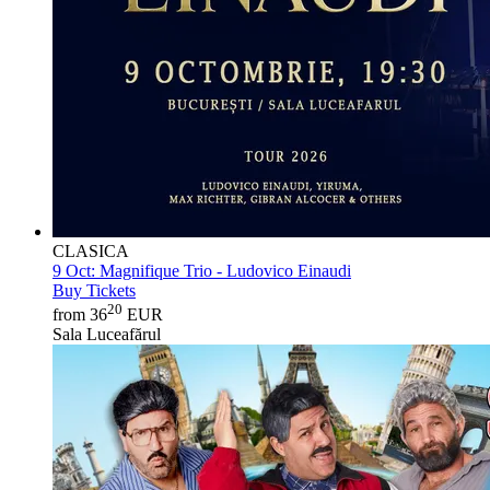
CLASICA
9 Oct:
Magnifique Trio - Ludovico Einaudi
Buy Tickets
20
from 36
EUR
Sala Luceafărul