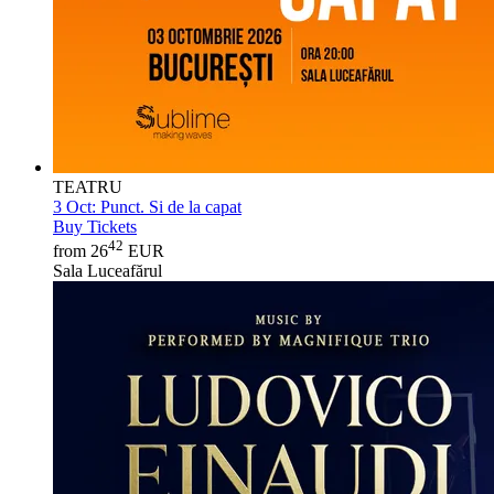
TEATRU
3 Oct:
Punct. Si de la capat
Buy Tickets
42
from 26
EUR
Sala Luceafărul