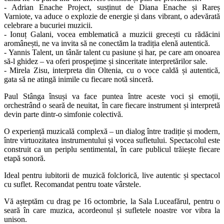
- Adrian Enache Project, susținut de Diana Enache și Rareș
Varniote, va aduce o explozie de energie și dans vibrant, o adevărată
celebrare a bucuriei muzicii.
- Ionuț Galani, vocea emblematică a muzicii grecești cu rădăcini
aromânești, ne va invita să ne conectăm la tradiția elenă autentică.
- Yannis Talent, un tânăr talent cu pasiune și har, pe care am onoarea
să-l ghidez – va oferi prospețime și sinceritate interpretărilor sale.
- Mirela Zisu, interpreta din Oltenia, cu o voce caldă și autentică,
gata să ne atingă inimile cu fiecare notă sinceră.
Paul Stânga însuși va face puntea între aceste voci și emoții,
orchestrând o seară de neuitat, în care fiecare instrument și interpretă
devin parte dintr-o simfonie colectivă.
O experiență muzicală complexă – un dialog între tradiție și modern,
între virtuozitatea instrumentului și vocea sufletului. Spectacolul este
construit ca un periplu sentimental, în care publicul trăiește fiecare
etapă sonoră.
Ideal pentru iubitorii de muzică folclorică, live autentic și spectacol
cu suflet. Recomandat pentru toate vârstele.
Vă așteptăm cu drag pe 16 octombrie, la Sala Luceafărul, pentru o
seară în care muzica, acordeonul și sufletele noastre vor vibra la
unison.