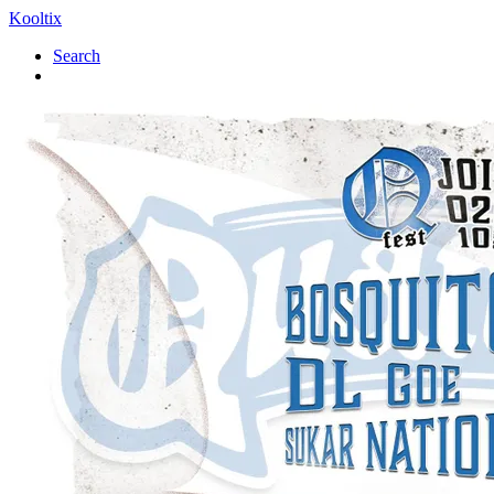
Kooltix
Search