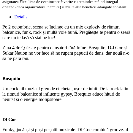
asigurarea Flex, lista de evenimente favorite cu reminder, refund integral
oricand (daca organizatorul permite) si multe alte beneficii adaugate constant.
Details
Pe 2 octombrie, scena se încinge cu un mix exploziv de ritmuri
balcanice, funk, rock și multă voie bună. Pregătește-te pentru o seară
care nu te lasă să stai pe loc!
Ziua 4 de Q fest e pentru dansatori fără frâne. Bosquito, D-l Goe și
Sukar Nation ne vor face să ne rupem papucii de dans, dar nouă n-o
să ne pară rău.
Bosquito
Un cocktail muzical greu de etichetat, ușor de iubit. De la rock latin
la ritmuri balcanice și influențe gypsy, Bosquito aduce hituri de
neuitat și o energie molipsitoare.
Dl Goe
Funky, jucăuși și puși pe șotii muzicale. Dl Goe combină groove-ul