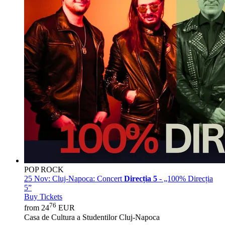
POP ROCK
25 Nov:
Cluj-Napoca: Concert
Direcția 5
- „100% Direcția
5”
Buy Tickets
76
from 24
EUR
Casa de Cultura a Studentilor Cluj-Napoca