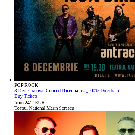
POP ROCK
8 Dec:
Craiova: Concert
Direcția 5
- „100% Direcția 5”
Buy Tickets
76
from 24
EUR
Teatrul National Marin Sorescu