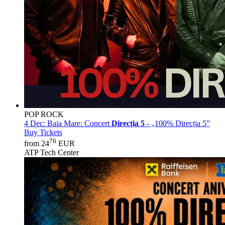
POP ROCK
4 Dec:
Baia Mare: Concert
Direcția 5
- „100% Direcția 5”
Buy Tickets
76
from 24
EUR
ATP Tech Center