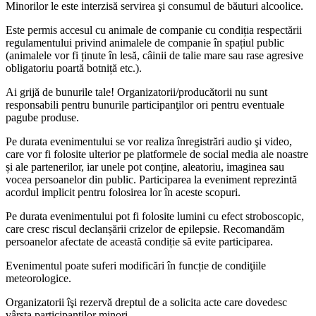
Minorilor le este interzisă servirea şi consumul de băuturi alcoolice.
Este permis accesul cu animale de companie cu condiția respectării
regulamentului privind animalele de companie în spațiul public
(animalele vor fi ținute în lesă, câinii de talie mare sau rase agresive
obligatoriu poartă botniță etc.).
Ai grijă de bunurile tale! Organizatorii/producătorii nu sunt
responsabili pentru bunurile participanţilor ori pentru eventuale
pagube produse.
Pe durata evenimentului se vor realiza înregistrări audio şi video,
care vor fi folosite ulterior pe platformele de social media ale noastre
și ale partenerilor, iar unele pot conține, aleatoriu, imaginea sau
vocea persoanelor din public. Participarea la eveniment reprezintă
acordul implicit pentru folosirea lor în aceste scopuri.
Pe durata evenimentului pot fi folosite lumini cu efect stroboscopic,
care cresc riscul declanșării crizelor de epilepsie. Recomandăm
persoanelor afectate de această condiție să evite participarea.
Evenimentul poate suferi modificări în funcție de condiţiile
meteorologice.
Organizatorii îşi rezervă dreptul de a solicita acte care dovedesc
vârsta participanților minori.