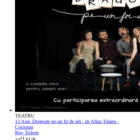
TEATRU
13 Aug:
Dragoste pe-un fir de ață - de Alina Teianu -
Cocioran
Buy Tickets
14
14
EUR