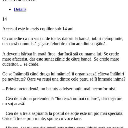
Details
14
Accesul este interzis copiilor sub 14 ani.
O comedie ca un vis cu de toate: datorii la bancă, iubiri neîmplinite,
o soacră comunistă și șase feluri de mâncare dintr-o găină.
A devenit bărbat în toată firea, dar încă stă cu mama lui. Se crede
mare afacerist, dar este sunat zilnic de către bancă. Se crede mare
cuceritor… se crede.
Ce se întâmplă când draga lui mămică îi organizează câteva întâlniri
pe nevăzute? Oare va reuși una dintre cele patru să îi înmoaie inima?
– Prima pretendentă, un beauty adviser puțin mai neconformist.
– Cea de-a doua pretendentă “lucrează numai cu tare”, dar deja are
un soț acasă.
– Cea de-a treia aspirantă la postul de soție este un pic mai specială.
Orice îi trece prin minte, spune cu voce tare.