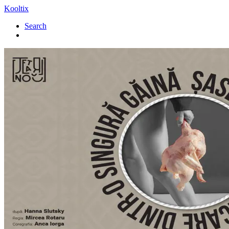
Kooltix
Search