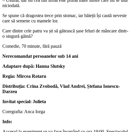
– Ultima, dar nu cea din urmă este prima mare iubire care nu se uită
niciodată.
Se spune că dragostea trece prin stomac, iar băieții își caută neveste
care să semene cu mamele lor.
Care dintre cele patru va ști să gătească șase feluri de mâncare dintr-
o singură găină?
Comedie, 70 minute, fără pauză
Nerecomandat persoanelor sub 14 ani
Adaptare după: Hanna Slutsky
Regia: Mircea Rotaru
Distribuția: Crina Zvobodă, Vlad Andrei, Ștefana Ionescu-
Darzeu
Invitat special: Julieta
Coregrafia: Anca Iorga
Info:
Accesul la eveniment se va face începând cu ora 19:00. Spectacolul