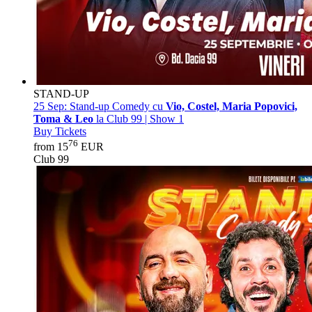
STAND-UP
25 Sep:
Stand-up Comedy cu
Vio, Costel, Maria Popovici,
Toma & Leo
la Club 99 | Show 1
Buy Tickets
76
from 15
EUR
Club 99