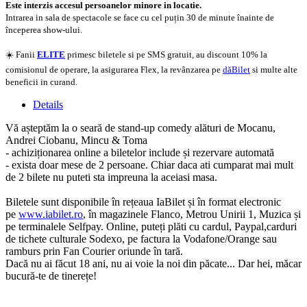
Este interzis accesul persoanelor minore in locatie.
Intrarea in sala de spectacole se face cu cel puțin 30 de minute înainte de
începerea show-ului.
☀️ Fanii
ELITE
primesc biletele si pe SMS gratuit, au discount 10% la
comisionul de operare, la asigurarea Flex, la revânzarea pe
dăBilet
si multe alte
beneficii in curand.
Details
Vă așteptăm la o seară de stand-up comedy alături de Mocanu,
Andrei Ciobanu, Mincu & Toma
- achiziționarea online a biletelor include și rezervare automată
- exista doar mese de 2 persoane. Chiar daca ati cumparat mai mult
de 2 bilete nu puteti sta impreuna la aceiasi masa.
Biletele sunt disponibile în rețeaua IaBilet și în format electronic
pe
www.iabilet.ro
, în magazinele Flanco, Metrou Unirii 1, Muzica și
pe terminalele Selfpay. Online, puteți plăti cu cardul, Paypal,carduri
de tichete culturale Sodexo, pe factura la Vodafone/Orange sau
ramburs prin Fan Courier oriunde în tară.
Dacă nu ai făcut 18 ani, nu ai voie la noi din păcate... Dar hei, măcar
bucură-te de tinerețe!