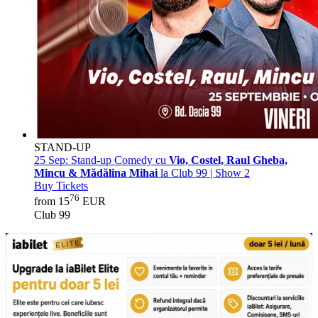
STAND-UP
25 Sep:
Stand-up Comedy cu
Vio, Costel, Raul Gheba,
Mincu & Mădălina Mihai
la Club 99 | Show 2
Buy Tickets
76
from 15
EUR
Club 99