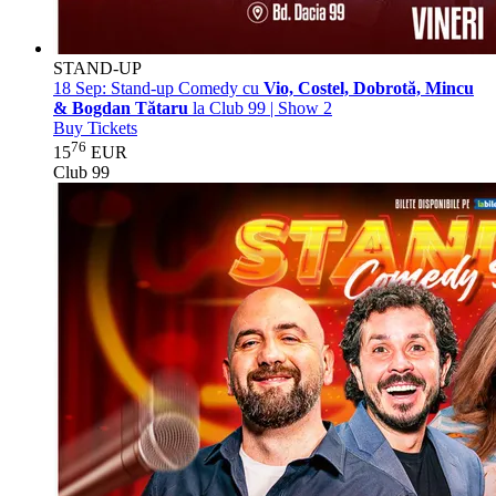
STAND-UP
18 Sep:
Stand-up Comedy cu
Vio, Costel, Dobrotă, Mincu
& Bogdan Tătaru
la Club 99 | Show 2
Buy Tickets
76
15
EUR
Club 99