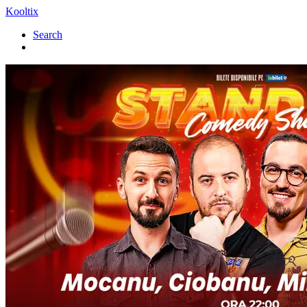
Kooltix
Search