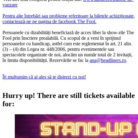
vanzare
Pentru alte întrebări sau probleme referitoare la biletele achiziționate,
contactează-ne pe pagina de facebook The Fool.
Persoanele cu dizabilități beneficiază de acces liber la show-rile The
Fool prin înscriere prealabilă. Cu scopul de a veni în sprijinul
persoanelor cu handicap, astfel cum este reglementat în art. 21 alin.
(3) – (4) din Legea nr. 448/2006, pentru evenimentele sau
spectacolele organizate de noi, alocăm un număr total de 2 invitații,
în limita disponibilității. Rezervările se fac la
ana@headliners.ro
.
Îți mulțumim că ai ales să te distrezi cu noi!
Hurry up!
There are still tickets available
for: