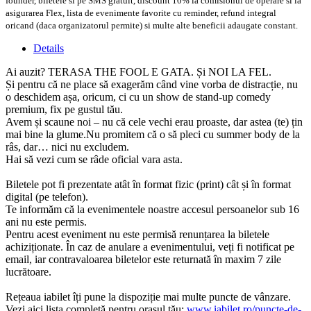
founder, biletele si pe SMS gratuit, discount 10% la comisionul de operare si la
asigurarea Flex, lista de evenimente favorite cu reminder, refund integral
oricand (daca organizatorul permite) si multe alte beneficii adaugate constant.
Details
Ai auzit? TERASA THE FOOL E GATA. Și NOI LA FEL.
Și pentru că ne place să exagerăm când vine vorba de distracție, nu
o deschidem așa, oricum, ci cu un show de stand-up comedy
premium, fix pe gustul tău.
Avem și scaune noi – nu că cele vechi erau proaste, dar astea (te) țin
mai bine la glume.Nu promitem că o să pleci cu summer body de la
râs, dar… nici nu excludem.
Hai să vezi cum se râde oficial vara asta.
Biletele pot fi prezentate atât în format fizic (print) cât și în format
digital (pe telefon).
Te informăm că la evenimentele noastre accesul persoanelor sub 16
ani nu este permis.
Pentru acest eveniment nu este permisă renunțarea la biletele
achiziționate. În caz de anulare
a
evenimentului, veți fi notificat pe
email, iar contravaloarea biletelor este returnată în maxim 7 zile
lucrătoare.
Rețeaua iabilet îți pune la dispoziție mai multe puncte de vânzare.
Vezi aici lista completă pentru orașul tău:
www.iabilet.ro/puncte-de-