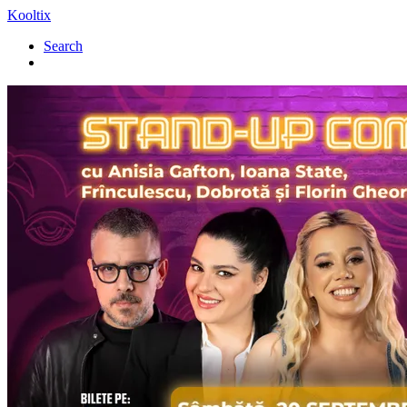
Kooltix
Search