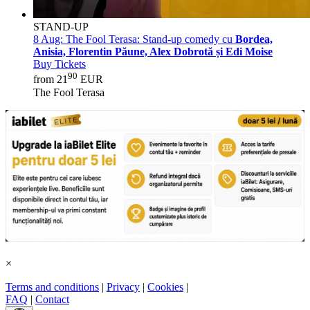
STAND-UP
8 Aug:
The Fool Terasa: Stand-up comedy cu
Bordea,
Anisia, Florentin Păune, Alex Dobrotă și Edi Moise
Buy Tickets
90
from 21
EUR
The Fool Terasa
×
Terms and conditions
|
Privacy
|
Cookies
|
FAQ
|
Contact