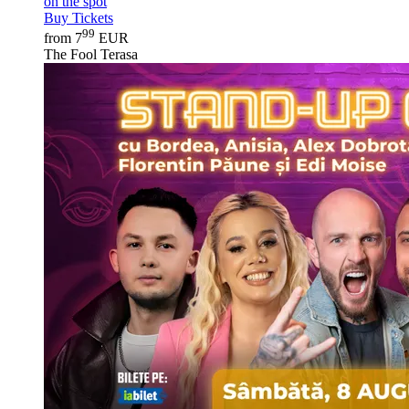
on the spot
Buy Tickets
99
from 7
EUR
The Fool Terasa